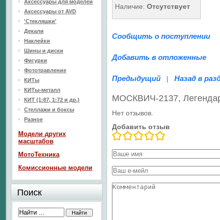
Аксессуары для моделей
Наличие:
Отсутствует
Аксессуары от AVD
'Стекляшки'
Декали
Сообщить о поступлении
Наклейки
Шины и диски
Добавить в отложенные
Фигурки
Фототравление
Предыдущий
Назад в раз
|
КИТы
КИТы-металл
МОСКВИЧ-2137, Легенда
КИТ (1:87, 1:72 и др.)
Стеллажи и боксы
Нет отзывов.
Разное
Добавить отзыв
Модели других
масштабов
МотоТехника
Комиссионные модели
Поиск