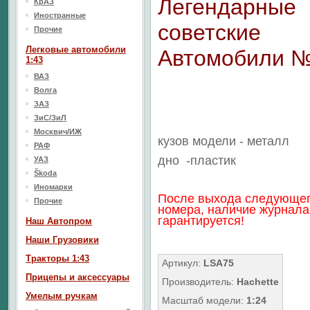
Легендарные
КрАЗ
Иностранные
советские
Прочие
Легковые автомобили
Автомобили 
1:43
ВАЗ
Волга
ЗАЗ
ЗиС/ЗиЛ
Москвич/ИЖ
кузов модели - металл
РАФ
дно
-пластик
УАЗ
Škoda
Иномарки
После выхода следующе
Прочие
номера, наличие журнала
гарантируется!
Наш Aвтопром
Наши Грузовики
Тракторы 1:43
Артикул:
LSA75
Прицепы и аксессуары
Производитель:
Hachette
Умелым ручкам
Масштаб модели:
1:24