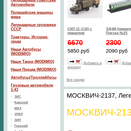
Легендарные советские
Автомобили
Полицейские машины
мира
Легендарные грузовики
СССР
СКП-11 (130) с
ЭД4М (прицепн
прицепом
Поезда №25
Тракторы. История,
6670
2300
люди
Наши Автобусы
5850 руб
2090 руб
(MODIMIO)
Наши Танки (MODIMIO)
Добавить в
Добав
корзину
Наши Поезда (MODIMIO)
Автобусы/Троллейбусы
Все скидки
Грузовые автомобили
1:43
МОСКВИЧ-2137, Лег
ЗИС
Камский
МАЗ
МОСКВИЧ-21
УРАЛ
ЗИЛ
Горький