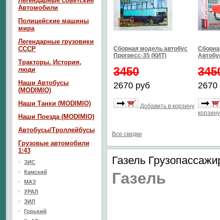
Легендарные советские
Автомобили
Полицейские машины
мира
Легендарные грузовики
СССР
Сборная модель автобус
Сборна
Прогресс-35 (КИТ)
Автобус
Тракторы. История,
3450
345
люди
Наши Автобусы
2670 руб
2670
(MODIMIO)
Наши Танки (MODIMIO)
Добавить в корзину
корзину
Наши Поезда (MODIMIO)
Автобусы/Троллейбусы
Все скидки
Грузовые автомобили
1:43
Газель Грузопассажи
ЗИС
Камский
Газель
МАЗ
УРАЛ
ЗИЛ
Горький