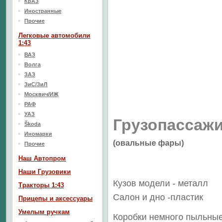
КрАЗ
Иностранные
Прочие
Легковые автомобили
1:43
ВАЗ
Волга
ЗАЗ
ЗиС/ЗиЛ
Москвич/ИЖ
РАФ
УАЗ
Грузопассаж
Škoda
Иномарки
(овальные фары)
Прочие
Наш Aвтопром
Наши Грузовики
Кузов модели - металл
Тракторы 1:43
Салон
и дно
-пластик
Прицепы и аксессуары
Умелым ручкам
Коробки немного пыльные