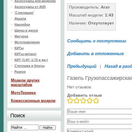
Аксессуары для моделей
Производитель:
Агат
Аксессуары от AVD
'Стекляшки'
Масштаб модели:
1:43
Декали
Наличие:
Отсутствует
Наклейки
Шины и диски
Фигурки
Сообщить о поступлении
Фототравление
КИТы
Добавить в отложенные
КИТы-металл
КИТ (1:87, 1:72 и др.)
Предыдущий
Назад в раз
Стеллажи и боксы
|
Разное
Газель Грузопассажирска
Модели других
масштабов
Нет отзывов.
МотоТехника
Добавить отзыв
Комиссионные модели
Поиск