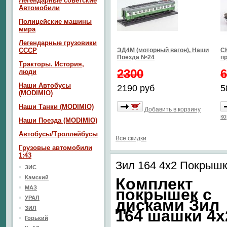
Легендарные советские
Автомобили
Полицейские машины
мира
Легендарные грузовики
СССР
ЭД4М (моторный вагон), Наши
СК
Поезда №24
п
Тракторы. История,
2300
6
люди
Наши Автобусы
2190 руб
5
(MODIMIO)
Наши Танки (MODIMIO)
Добавить в корзину
ко
Наши Поезда (MODIMIO)
Автобусы/Троллейбусы
Все скидки
Грузовые автомобили
1:43
Зил 164 4х2 Покрышк
ЗИС
Камский
Комплект
МАЗ
покрышек с
УРАЛ
дисками Зил
ЗИЛ
164 шашки 4х
Горький