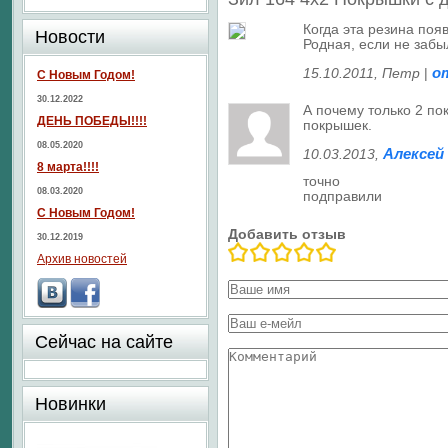
Когда эта резина поя
Новости
Родная, если не забы
о
15.10.2011
, Петр
|
С Новым Годом!
30.12.2022
А почему только 2 по
ДЕНЬ ПОБЕДЫ!!!!
покрышек.
08.05.2020
Алексей
10.03.2013
,
8 марта!!!!
точно
08.03.2020
подправили
С Новым Годом!
Добавить отзыв
30.12.2019
Архив новостей
Сейчас на сайте
Новинки