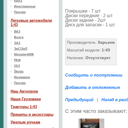
КрАЗ
Иностранные
Покрышки - 7 шт
Прочие
Диски передние - 2 шт
Диски задние - 2шт
Легковые автомобили
Диск для запаски - 1 шт
1:43
ВАЗ
Волга
Производитель:
Харьков
ЗАЗ
ЗиС/ЗиЛ
Масштаб модели:
1:43
Москвич/ИЖ
Наличие:
Отсутствует
РАФ
УАЗ
Škoda
Сообщить о поступлении
Иномарки
Прочие
Добавить в отложенные
Наш Aвтопром
Наши Грузовики
Предыдущий
Назад в раз
|
Тракторы 1:43
С этим часто заказывают:
Прицепы и аксессуары
Умелым ручкам