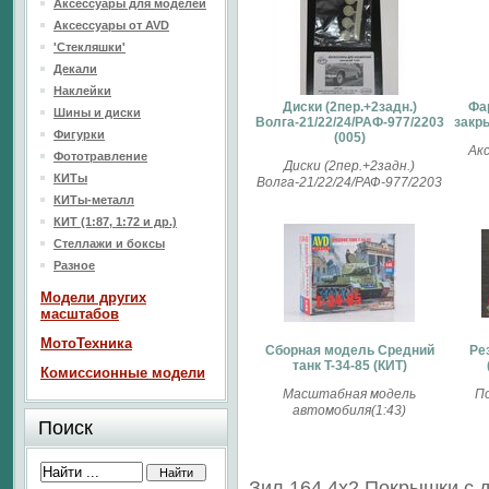
Аксессуары для моделей
Аксессуары от AVD
'Стекляшки'
Декали
Наклейки
Диски (2пер.+2задн.)
Фа
Шины и диски
Волга-21/22/24/РАФ-977/2203
закры
Фигурки
(005)
Ак
Фототравление
Диски (2пер.+2задн.)
КИТы
Волга-21/22/24/РАФ-977/2203
КИТы-металл
КИТ (1:87, 1:72 и др.)
Стеллажи и боксы
Разное
Модели других
масштабов
МотоТехника
Сборная модель Средний
Ре
танк T-34-85 (КИТ)
Комиссионные модели
Масштабная модель
По
автомобиля(1:43)
Поиск
Зил 164 4х2 Покрышки с 