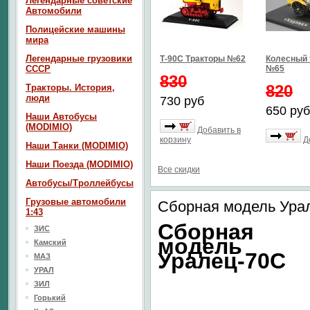
Легендарные советские
Автомобили
Полицейские машины
мира
Легендарные грузовики
Т-90С Тракторы №62
Колесный 
СССР
№65
830
820
Тракторы. История,
люди
730 руб
650 руб
Наши Автобусы
(MODIMIO)
Добавить в
корзину
Д
Наши Танки (MODIMIO)
Наши Поезда (MODIMIO)
Все скидки
Автобусы/Троллейбусы
Грузовые автомобили
Сборная модель Ура
1:43
Сборная
ЗИС
модель
Камский
Уралец-70С
МАЗ
УРАЛ
ЗИЛ
Горький