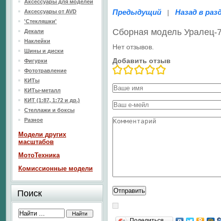
Аксессуары для моделей
Предыдущий
Назад в раз
Аксессуары от AVD
|
'Стекляшки'
Сборная модель Уралец-
Декали
Наклейки
Нет отзывов.
Шины и диски
Добавить отзыв
Фигурки
Фототравление
КИТы
КИТы-металл
КИТ (1:87, 1:72 и др.)
Стеллажи и боксы
Разное
Модели других
масштабов
МотоТехника
Комиссионные модели
Поиск
Поделиться…