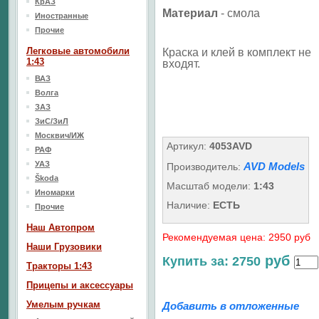
КрАЗ
Материал
- смола
Иностранные
Прочие
Легковые автомобили
Краска и клей в комплект не
1:43
входят.
ВАЗ
Волга
ЗАЗ
ЗиС/ЗиЛ
Москвич/ИЖ
Артикул:
4053AVD
РАФ
УАЗ
AVD Models
Производитель:
Škoda
Масштаб модели:
1:43
Иномарки
Наличие:
ЕСТЬ
Прочие
Наш Aвтопром
Рекомендуемая цена: 2950 руб
Наши Грузовики
руб
Купить за: 2750
Тракторы 1:43
Прицепы и аксессуары
Умелым ручкам
Добавить в отложенные