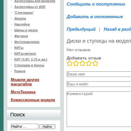
Аксессуары для моделей
Сообщить о поступлении
Аксессуары от AVD
'Стекляшки'
Добавить в отложенные
Декали
Наклейки
Предыдущий
Назад в раз
|
Шины и диски
Фигурки
Диски и ступицы на моде
Фототравление
КИТы
Нет отзывов.
КИТы-металл
Добавить отзыв
КИТ (1:87, 1:72 и др.)
Стеллажи и боксы
Разное
Модели других
масштабов
МотоТехника
Комиссионные модели
Поиск