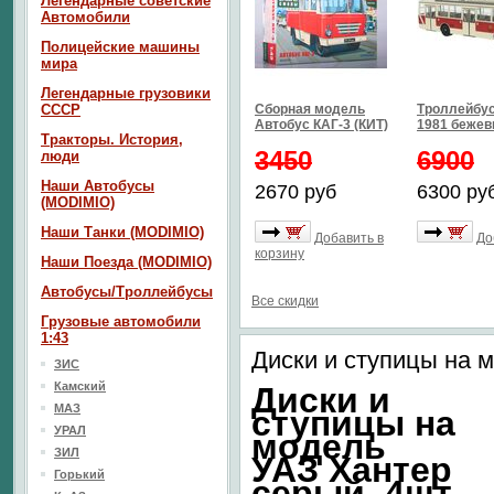
Легендарные советские
Автомобили
Полицейские машины
мира
Легендарные грузовики
СССР
Сборная модель
Троллейбус
Автобус КАГ-3 (КИТ)
1981 бежев
Тракторы. История,
3450
6900
люди
Наши Автобусы
2670 руб
6300 ру
(MODIMIO)
Наши Танки (MODIMIO)
Добавить в
До
корзину
Наши Поезда (MODIMIO)
Автобусы/Троллейбусы
Все скидки
Грузовые автомобили
1:43
Диски и ступицы на 
ЗИС
Камский
Диски и
МАЗ
ступицы на
УРАЛ
модель
ЗИЛ
УАЗ Хантер
Горький
серый, 4шт.