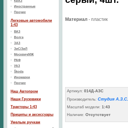
КрАЗ
Иностранные
Прочие
Материал
-
пластик
Легковые автомобили
1:43
ВАЗ
Волга
ЗАЗ
ЗиС/ЗиЛ
Москвич/ИЖ
РАФ
УАЗ
Škoda
Иномарки
Прочие
Артикул:
014Д-АЗС
Наш Aвтопром
Студия А.З.С
Наши Грузовики
Производитель:
Тракторы 1:43
Масштаб модели:
1:43
Прицепы и аксессуары
Наличие:
Отсутствует
Умелым ручкам