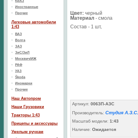
КрАЗ
Иностранные
Цвет:
черный
Прочие
Материал
-
смола
Легковые автомобили
Состав - 1 шт,
1:43
ВАЗ
Волга
ЗАЗ
ЗиС/ЗиЛ
Москвич/ИЖ
РАФ
УАЗ
Škoda
Иномарки
Прочие
Наш Aвтопром
Артикул:
006ЗП-АЗС
Наши Грузовики
Студия А.З.С
Производитель:
Тракторы 1:43
Масштаб модели:
1:43
Прицепы и аксессуары
Наличие:
Ожидается
Умелым ручкам