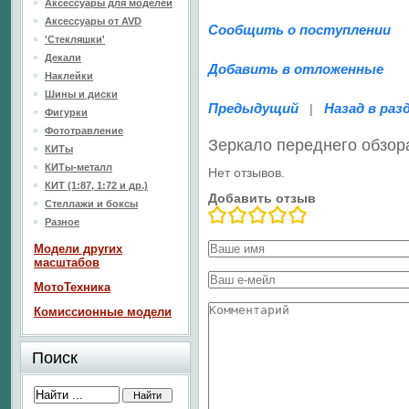
Аксессуары для моделей
Аксессуары от AVD
Сообщить о поступлении
'Стекляшки'
Декали
Добавить в отложенные
Наклейки
Шины и диски
Предыдущий
Назад в раз
|
Фигурки
Фототравление
Зеркало переднего обзор
КИТы
КИТы-металл
Нет отзывов.
КИТ (1:87, 1:72 и др.)
Добавить отзыв
Стеллажи и боксы
Разное
Модели других
масштабов
МотоТехника
Комиссионные модели
Поиск