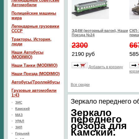
Легендарные советские
Автомобили
Полицейские машины
мира
Легендарные грузовики
СССР
ЭД4М (моторный вагон), Наши
СКП-1
Поезда №24
приц
Тракторы. История,
2300
66
люди
Наши Автобусы
2190 руб
585
(MODIMIO)
Наши Танки (MODIMIO)
Добавить в корзину
корз
Наши Поезда (MODIMIO)
Автобусы/Троллейбусы
Все скидки
Грузовые автомобили
1:43
Зеркало переднего о
ЗИС
Камский
Зеркало
МАЗ
переднего
УРАЛ
обзора для
ЗИЛ
Камский.
Горький