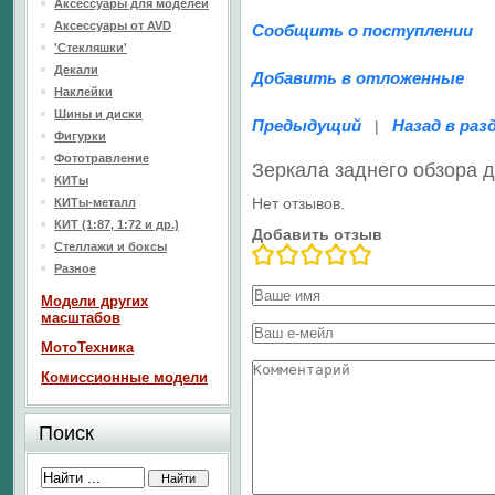
Аксессуары для моделей
Аксессуары от AVD
Сообщить о поступлении
'Стекляшки'
Декали
Добавить в отложенные
Наклейки
Шины и диски
Предыдущий
Назад в раз
|
Фигурки
Фототравление
Зеркала заднего обзора д
КИТы
Нет отзывов.
КИТы-металл
КИТ (1:87, 1:72 и др.)
Добавить отзыв
Стеллажи и боксы
Разное
Модели других
масштабов
МотоТехника
Комиссионные модели
Поиск