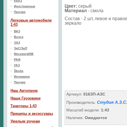
КрАЗ
Цвет:
серый
Иностранные
Материал
-
смола
Прочие
Состав - 2 шт, левое и право
Легковые автомобили
зеркало
1:43
ВАЗ
Волга
ЗАЗ
ЗиС/ЗиЛ
Москвич/ИЖ
РАФ
УАЗ
Škoda
Иномарки
Прочие
Наш Aвтопром
Артикул:
016ЗП-АЗС
Наши Грузовики
Студия А.З.С
Производитель:
Тракторы 1:43
Масштаб модели:
1:43
Прицепы и аксессуары
Наличие:
Ожидается
Умелым ручкам