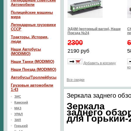
Легендарные советские
Автомобили
Полицейские машины
мира
Легендарные грузовики
СССР
ЭД4М (моторный вагон), Наши
СК
Поезда №24
п
Тракторы. История,
2300
6
люди
Наши Автобусы
2190 руб
5
(MODIMIO)
Наши Танки (MODIMIO)
Добавить в корзину
ко
Наши Поезда (MODIMIO)
Автобусы/Троллейбусы
Все скидки
Грузовые автомобили
1:43
Зеркала заднего обзо
ЗИС
Камский
Зеркала
МАЗ
заднего обзо
УРАЛ
для Горький-
ЗИЛ
Горький