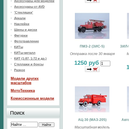
Аксессуары для моделей
Аксессуары от AVD
'Стекляшки'
Декали
Наклейки
Шины и диски
Фигурки
Фототравление
ПМЗ-2 (ЗИС-5)
ЗИЛ-
КИТы
КИТы-металл
Отправка после 30 января
М
КИТ (1:87, 1:72 и др.)
1250 руб
Стеллажи и боксы
Разное
Модели других
масштабов
МотоТехника
Комиссионные модели
Поиск
АЦ-30 (МАЗ-205)
Авт
Масштабная модель