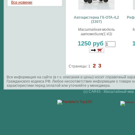
Все новинки
Автоцистерна Г6-ОТА-4,2
Реф
(3307)
Масштабная модель
М
автомобиля(1:43)
1250 руб
2
3
Страницы:
1
Вся информация на сайте (в т.ч. описания и цены) носит справочный ха
Гражданского кодекса РФ. Любое несоответствие информации о товаре 
характеристики перед оплатой или уточняйте у менеджера.
(c) CAR43 - Масштабный мир