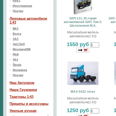
КрАЗ
Иностранные
Прочие
Легковые автомобили
ЗИЛ-131. История
ЗИС-
автомобилей ЗИЛ. Том 5.
авт
1:43
Шелепенков М.А.
ВАЗ
Масштабная модель
М
Волга
автомобиля(1:43)
ЗАЗ
1550 руб
ЗиС/ЗиЛ
Москвич/ИЖ
РАФ
УАЗ
Škoda
Иномарки
Прочие
Наш Aвтопром
Наши Грузовики
МАЗ-5432 тягач
Тракторы 1:43
Масштабная модель
М
автомобиля(1:43)
Прицепы и аксессуары
1250 руб
Умелым ручкам