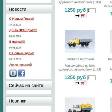
М
грузового автомобиля (1:43)
груз
Новости
1250 руб
С Новым Годом!
30.12.2022
ДЕНЬ ПОБЕДЫ!!!!
08.05.2020
8 марта!!!!
08.03.2020
С Новым Годом!
ЯАЗ-200 бортовой
По
30.12.2019
Архив новостей
Масштабная модель
М
грузового автомобиля (1:43)
1250 руб
Сейчас на сайте
Новинки