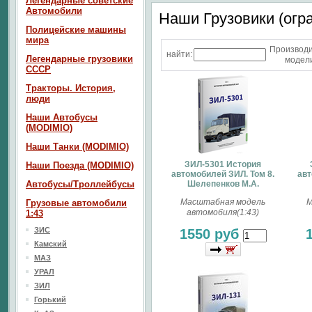
Легендарные советские
Автомобили
Наши Грузовики (огр
Полицейские машины
мира
Производ
найти:
Легендарные грузовики
модели
СССР
Тракторы. История,
люди
Наши Автобусы
(MODIMIO)
Наши Танки (MODIMIO)
ЗИЛ-5301 История
Наши Поезда (MODIMIO)
автомобилей ЗИЛ. Том 8.
авт
Автобусы/Троллейбусы
Шелепенков М.А.
Масштабная модель
М
Грузовые автомобили
автомобиля(1:43)
1:43
ЗИС
1550 руб
Камский
МАЗ
УРАЛ
ЗИЛ
Горький