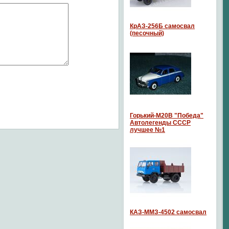
КрАЗ-256Б самосвал
(песочный)
Горький-М20В "Победа"
Автолегенды СССР
лучшее №1
КАЗ-ММЗ-4502 самосвал