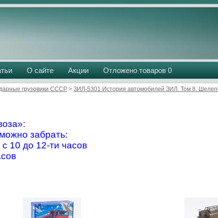
атьи
О сайте
Акции
Отложено товаров
0
дарные грузовики СССР
>
ЗИЛ-5301 История автомобилей ЗИЛ. Том 8. Шелеп
оза»:
можно забрать:
 с 10 до 12-ти часов
асов