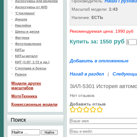
Наши Грузови
Производитель:
Аксессуары для моделей
Аксессуары от AVD
Масштаб модели:
1:43
'Стекляшки'
Наличие:
ЕСТЬ
Декали
Наклейки
Рекомендуемая цена: 1990 руб
Шины и диски
Фигурки
руб
Купить за: 1550
Фототравление
КИТы
КИТы-металл
Добавить в отложенные
КИТ (1:87, 1:72 и др.)
Стеллажи и боксы
Назад в раздел
Следующи
|
Разное
Модели других
ЗИЛ-5301 История автомо
масштабов
Нет отзывов.
МотоТехника
Добавить отзыв
Комиссионные модели
Поиск