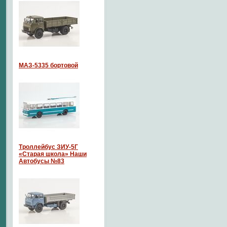
МАЗ-5335 бортовой
Троллейбус ЗИУ-5Г
«Старая школа» Наши
Автобусы №83