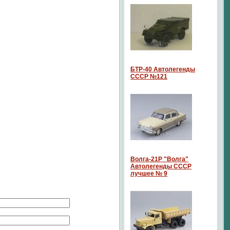
БТР-40 Автолегенды
СССР №121
Волга-21P "Волга"
Автолегенды СССР
лучшее № 9