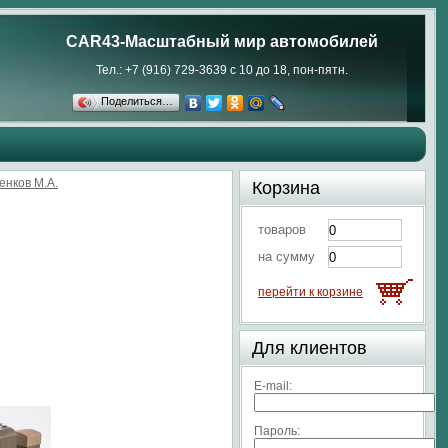
CAR43-Масштабный мир автомобилей
Тел.: +7 (916) 729-3639 с 10 до 18, пон-пятн.
Поделиться…
енков М.А.
Корзина
товаров
на сумму
перейти к корзине
Для клиентов
E-mail:
Пароль: