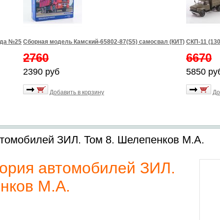
зда №25
Сборная модель Камский-65802-87(S5) самосвал (КИТ)
СКП-11 (13
2760
6670
2390 руб
5850 ру
Добавить в корзину
До
томобилей ЗИЛ. Том 8. Шелепенков М.А.
тория автомобилей ЗИЛ.
нков М.А.