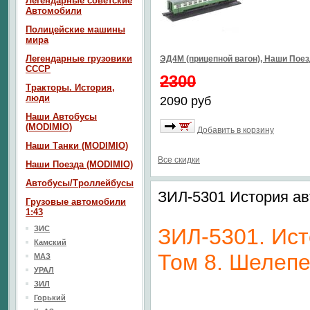
Легендарные советские
Автомобили
Полицейские машины
мира
Легендарные грузовики
ЭД4М (прицепной вагон), Наши Пое
СССР
2300
Тракторы. История,
люди
2090 руб
Наши Автобусы
(MODIMIO)
Добавить в корзину
Наши Танки (MODIMIO)
Все скидки
Наши Поезда (MODIMIO)
Автобусы/Троллейбусы
ЗИЛ-5301 История ав
Грузовые автомобили
1:43
ЗИС
ЗИЛ-5301. Ис
Камский
Том 8. Шелепе
МАЗ
УРАЛ
ЗИЛ
Горький