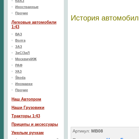
КрАЗ
Иностранные
Прочие
История автомобил
Легковые автомобили
1:43
ВАЗ
Волга
ЗАЗ
ЗиС/ЗиЛ
Москвич/ИЖ
РАФ
УАЗ
Škoda
Иномарки
Прочие
Наш Aвтопром
Наши Грузовики
Тракторы 1:43
Прицепы и аксессуары
Артикул:
MB08
Умелым ручкам