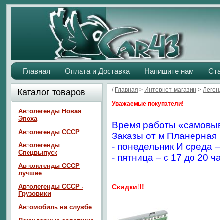
Главная
Оплата и Доставка
Напишите нам
Ст
/
Главная
>
Интернет-магазин
>
Леген
Каталог товаров
Уважаемые покупатели!
Автолегенды Новая
Эпоха
Время работы «самовыв
Автолегенды СССР
Заказы от м Планерная 
Автолегенды
- понедельник И среда –
Спецвыпуск
- пятница – с 17 до 20 ч
Автолегенды СССР
лучшее
Автолегенды СССР -
Скидки!!!
Грузовики
Автомобиль на службе