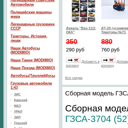
Легендарные советские
Автомобили
Полицейские машины
мира
Легендарные грузовики
СССР
Декаль "Ваз-1111
ДТ-20 гусенич
ОКА"
Тракторы №71
Тракторы. История,
350
880
люди
Наши Автобусы
290 руб
760 руб
(MODIMIO)
Наши Танки (MODIMIO)
Добавить в
Добави
корзину
корзину
Наши Поезда (MODIMIO)
Автобусы/Троллейбусы
Все скидки
Грузовые автомобили
1:43
Сборная модель ГЗСА
ЗИС
Камский
Сборная моде
МАЗ
УРАЛ
ГЗСА-3704 (52
ЗИЛ
Горький