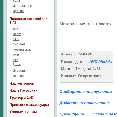
КрАЗ
Иностранные
Прочие
Легковые автомобили
1:43
Материл - металл+пластик
ВАЗ
Волга
ЗАЗ
ЗиС/ЗиЛ
Москвич/ИЖ
Артикул:
1558AVD
РАФ
УАЗ
AVD Models
Производитель:
Škoda
Масштаб модели:
1:43
Иномарки
Наличие:
Отсутствует
Прочие
Наш Aвтопром
Наши Грузовики
Сообщить о поступлении
Тракторы 1:43
Добавить в отложенные
Прицепы и аксессуары
Умелым ручкам
Предыдущий
Назад в раз
|