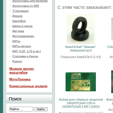
Аксессуары для моделей
Аксессуары от AVD
С этим часто заказывают:
'Стекляшки'
Декали
Наклейки
Шины и диски
Фигурки
Фототравление
КИТы
КИТы-металл
КамАЗ/ЗиЛ "Шашка"
Сбо
покрышки (шт)
КИТ (1:87, 1:72 и др.)
Стеллажи и боксы
Покрышка КамАЗ/ЗиЛ (1:43)
КИ
Разное
Модели других
масштабов
МотоТехника
Комиссионные модели
Поиск
Набор для сборных моделей
Фон
1002KIT(ЗиЛ-130) и
1020KIT(ЗиЛ-130Г) (1002)
Ак