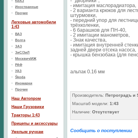
- "дворники",
КрАЗ
- имитация маслорадиатора,
Иностранные
- 2 варианта крюков для лес
Прочие
штурмовки,
- передний упор для лестниц
Легковые автомобили
трёхколенки,
1:43
- 6 барашков для ПН-40,
ВАЗ
- 2 имитации манометров,
- Знак качества,
Волга
- имитация внутренней стенк
ЗАЗ
задней двери отсека насоса,
ЗиС/ЗиЛ
- крышка бензобака (для пен
Москвич/ИЖ
РАФ
УАЗ
альпак 0.16 мм
Škoda
Иномарки
Прочие
Производитель:
Петроградъ и
Наш Aвтопром
Масштаб модели:
1:43
Наши Грузовики
Наличие:
Отсутствует
Тракторы 1:43
Прицепы и аксессуары
Сообщить о поступлении
Умелым ручкам