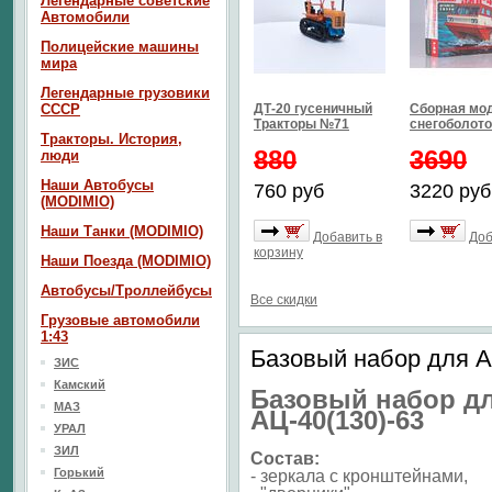
Легендарные советские
Автомобили
Полицейские машины
мира
Легендарные грузовики
СССР
ДТ-20 гусеничный
Сборная мо
Тракторы №71
снегоболото
Тракторы. История,
880
3690
люди
Наши Автобусы
760 руб
3220 руб
(MODIMIO)
Наши Танки (MODIMIO)
Добавить в
Доб
корзину
Наши Поезда (MODIMIO)
Автобусы/Троллейбусы
Все скидки
Грузовые автомобили
1:43
Базовый набор для АЦ
ЗИС
Камский
Базовый набор д
МАЗ
АЦ-40(130)-63
УРАЛ
ЗИЛ
Состав:
Горький
- зеркала с кронштейнами,