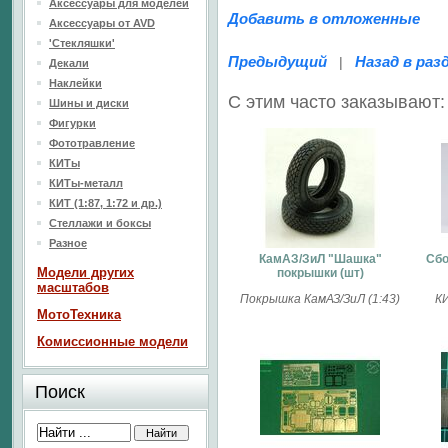
Аксессуары для моделей
Добавить в отложенные
Аксессуары от AVD
'Стекляшки'
Предыдущий
Назад в раз
|
Декали
Наклейки
С этим часто заказывают:
Шины и диски
Фигурки
Фототравление
КИТы
КИТы-металл
КИТ (1:87, 1:72 и др.)
Стеллажи и боксы
Разное
КамАЗ/ЗиЛ "Шашка"
Сбо
Модели других
покрышки (шт)
масштабов
Покрышка КамАЗ/ЗиЛ (1:43)
КИ
МотоТехника
Комиссионные модели
Поиск