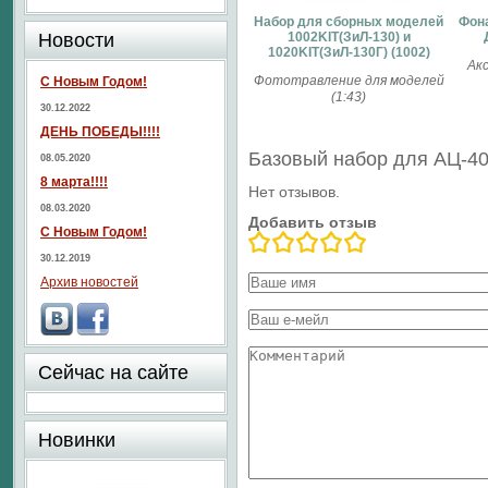
Набор для сборных моделей
Фон
Новости
1002KIT(ЗиЛ-130) и
1020KIT(ЗиЛ-130Г) (1002)
Ак
Фототравление для моделей
С Новым Годом!
(1:43)
30.12.2022
ДЕНЬ ПОБЕДЫ!!!!
Базовый набор для АЦ-40
08.05.2020
8 марта!!!!
Нет отзывов.
08.03.2020
Добавить отзыв
С Новым Годом!
30.12.2019
Архив новостей
Сейчас на сайте
Новинки