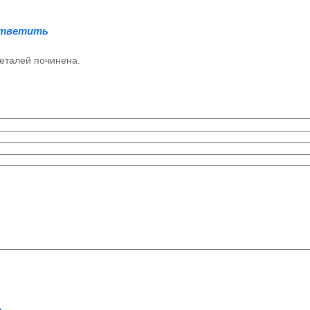
тветить
еталей починена.