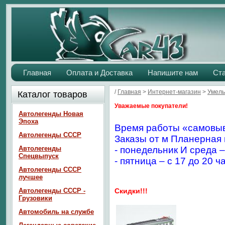
Главная
Оплата и Доставка
Напишите нам
Ст
/
Главная
>
Интернет-магазин
>
Умелы
Каталог товаров
Уважаемые покупатели!
Автолегенды Новая
Эпоха
Время работы «самовыв
Автолегенды СССР
Заказы от м Планерная 
Автолегенды
- понедельник И среда –
Спецвыпуск
- пятница – с 17 до 20 ч
Автолегенды СССР
лучшее
Автолегенды СССР -
Скидки!!!
Грузовики
Автомобиль на службе