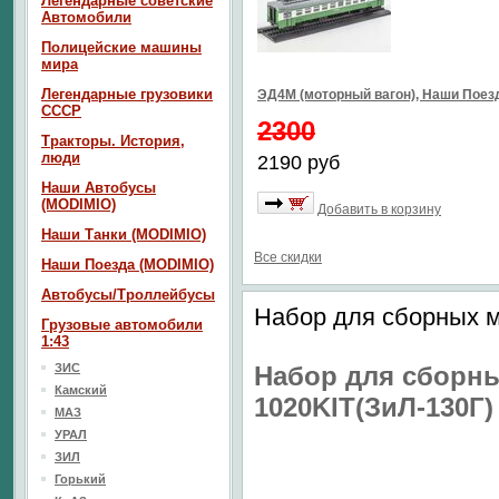
Легендарные советские
Автомобили
Полицейские машины
мира
Легендарные грузовики
ЭД4М (моторный вагон), Наши Пое
СССР
2300
Тракторы. История,
люди
2190 руб
Наши Автобусы
(MODIMIO)
Добавить в корзину
Наши Танки (MODIMIO)
Все скидки
Наши Поезда (MODIMIO)
Автобусы/Троллейбусы
Набор для сборных м
Грузовые автомобили
1:43
ЗИС
Набор для сборны
Камский
1020KIT(ЗиЛ-130Г)
МАЗ
УРАЛ
ЗИЛ
Горький