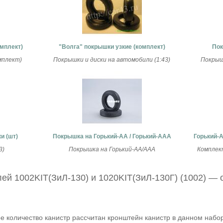
мплект)
"Волга" покрышки узкие (комплект)
Пок
мплект)
Покрышки и диски на автомобили (1:43)
Покрышк
и (шт)
Покрышка на Горький-АА / Горький-ААА
Горький-
3)
Покрышка на Горький-АА/ААА
Комплек
ей 1002KIT(ЗиЛ-130) и 1020KIT(ЗиЛ-130Г) (1002) —
ое количество канистр рассчитан кронштейн канистр в данном набо