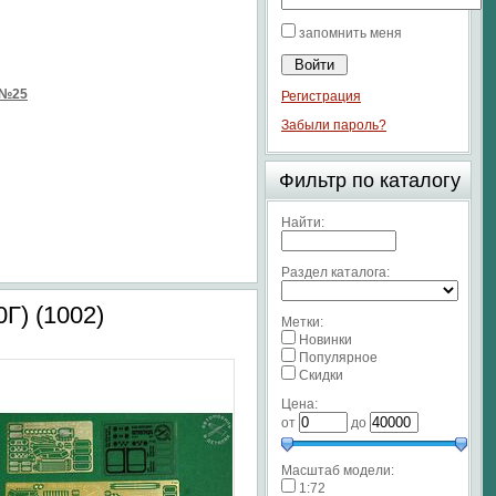
запомнить меня
 №25
Регистрация
Забыли пароль?
Фильтр по каталогу
Найти:
Раздел каталога:
Г) (1002)
Метки:
Новинки
Популярное
Скидки
Цена:
от
до
Масштаб модели:
1:72