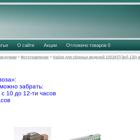
атьи
О сайте
Акции
Отложено товаров
0
м ручкам
>
Фототравление
>
Набор для сборных моделей 1002KIT(ЗиЛ-130) и
оза»:
можно забрать:
 с 10 до 12-ти часов
асов