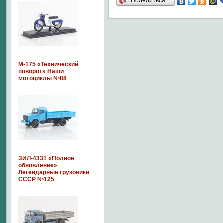
Поделиться…
М-175 «Технический
поворот» Наши
мотоциклы №88
ЗИЛ-4331 «Полное
обновление»
Легендарные грузовики
СССР №125