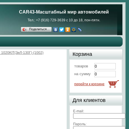
CAR43-Масштабный мир автомобилей
Тел.: +7 (916) 729-3639 с 10 до 18, пон-пятн.
Поделиться…
 1020KIT(ЗиЛ-130Г) (1002)
Корзина
товаров
на сумму
перейти к корзине
Для клиентов
E-mail:
Пароль: