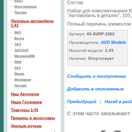
КрАЗ
Состав:
Иностранные
Набор для комплектования КИ
Прочие
"Автомобиль в деталях", 105 
Легковые автомобили
Полный перечень элементов
1:43
ВАЗ
Артикул:
43-AVDP-1002
Волга
AVD Models
Производитель:
ЗАЗ
Масштаб модели:
1:43
ЗиС/ЗиЛ
Москвич/ИЖ
Наличие:
Отсутствует
РАФ
УАЗ
Škoda
Сообщить о поступлении
Иномарки
Прочие
Добавить в отложенные
Наш Aвтопром
Предыдущий
Назад в раз
|
Наши Грузовики
Тракторы 1:43
С этим часто заказывают:
Прицепы и аксессуары
Умелым ручкам