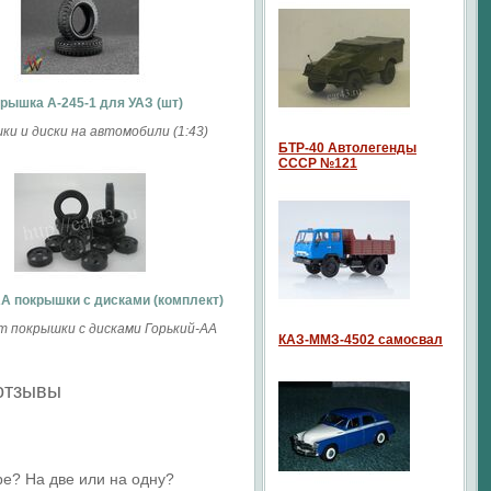
рышка A-245-1 для УАЗ (шт)
и и диски на автомобили (1:43)
БТР-40 Автолегенды
СССР №121
АА покрышки с дисками (комплект)
т покрышки с дисками Горький-АА
КАЗ-ММЗ-4502 самосвал
 отзывы
ре? На две или на одну?