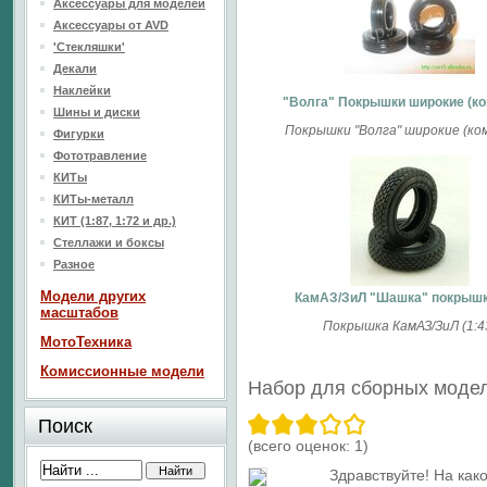
Аксессуары для моделей
Аксессуары от AVD
'Стекляшки'
Декали
Наклейки
"Волга" Покрышки широкие (ко
Шины и диски
Покрышки "Волга" широкие (ко
Фигурки
Фототравление
КИТы
КИТы-металл
КИТ (1:87, 1:72 и др.)
Стеллажи и боксы
Разное
Модели других
КамАЗ/ЗиЛ "Шашка" покрышк
масштабов
Покрышка КамАЗ/ЗиЛ (1:4
МотоТехника
Комиссионные модели
Набор для сборных модел
Поиск
(всего оценок:
1
)
Здравствуйте! На как