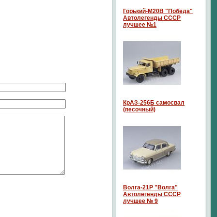
Горький-М20В "Победа"
Автолегенды СССР
лучшее №1
КрАЗ-256Б самосвал
(песочный)
Волга-21P "Волга"
Автолегенды СССР
лучшее № 9