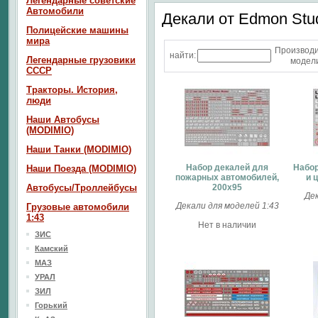
Легендарные советские
Автомобили
Декали от Edmon Stu
Полицейские машины
мира
Производ
найти:
Легендарные грузовики
модели
СССР
Тракторы. История,
люди
Наши Автобусы
(MODIMIO)
Наши Танки (MODIMIO)
Набор декалей для
Набор
Наши Поезда (MODIMIO)
пожарных автомобилей,
и 
Автобусы/Троллейбусы
200x95
Дек
Декали для моделей 1:43
Грузовые автомобили
1:43
Нет в наличии
ЗИС
Камский
МАЗ
УРАЛ
ЗИЛ
Горький