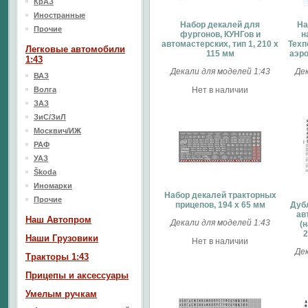
КрАЗ
Иностранные
Набор декалей для
На
Прочие
фургонов, КУНГов и
н
автомастерских, тип 1, 210 х
Техп
Легковые автомобили
115 мм
аэро
1:43
Декали для моделей 1:43
Дек
ВАЗ
Волга
Нет в наличии
ЗАЗ
ЗиС/ЗиЛ
Москвич/ИЖ
РАФ
УАЗ
Škoda
Иномарки
Набор декалей тракторных
Прочие
прицепов, 194 х 65 мм
Дуб
ав
Наш Aвтопром
Декали для моделей 1:43
(н
2
Наши Грузовики
Нет в наличии
Дек
Тракторы 1:43
Прицепы и аксессуары
Умелым ручкам