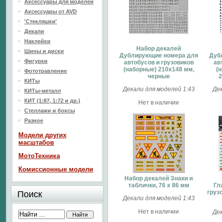
Аксессуары для моделей
Аксессуары от AVD
'Стекляшки'
Декали
Наклейки
Набор декалей
Шины и диски
Дублирующие номера для
Дуб
Фигурки
автобусов и грузовиков
ав
(наборные) 210х148 мм,
(н
Фототравление
черные
2
КИТы
Декали для моделей 1:43
Дек
КИТы-металл
КИТ (1:87, 1:72 и др.)
Нет в наличии
Стеллажи и боксы
Разное
Модели других
масштабов
МотоТехника
Комиссионные модели
Набор декалей Знаки и
таблички, 76 х 86 мм
Гл
груз
Поиск
Декали для моделей 1:43
Нет в наличии
Дек