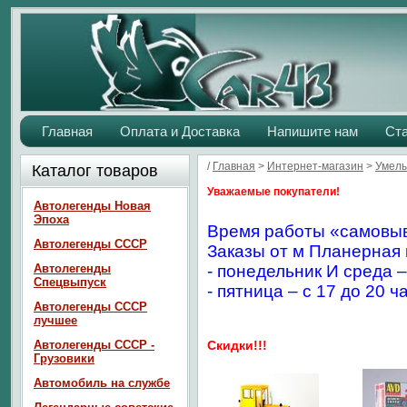
Главная
Оплата и Доставка
Напишите нам
Ст
/
Главная
>
Интернет-магазин
>
Умелы
Каталог товаров
Уважаемые покупатели!
Автолегенды Новая
Эпоха
Время работы «самовыв
Автолегенды СССР
Заказы от м Планерная 
Автолегенды
- понедельник И среда –
Спецвыпуск
- пятница – с 17 до 20 ч
Автолегенды СССР
лучшее
Автолегенды СССР -
Скидки!!!
Грузовики
Автомобиль на службе