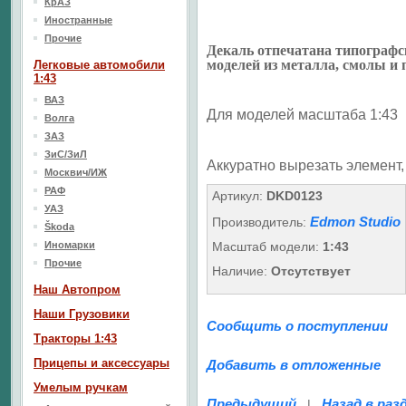
КрАЗ
Иностранные
Прочие
Декаль отпечатана типографс
моделей из металла, смолы и 
Легковые автомобили
1:43
ВАЗ
Для моделей масштаба 1:43
Волга
ЗАЗ
ЗиС/ЗиЛ
Аккуратно вырезать элемент,
Москвич/ИЖ
РАФ
Артикул:
DKD0123
УАЗ
Edmon Studio
Производитель:
Škoda
Иномарки
Масштаб модели:
1:43
Прочие
Наличие:
Отсутствует
Наш Aвтопром
Наши Грузовики
Сообщить о поступлении
Тракторы 1:43
Прицепы и аксессуары
Добавить в отложенные
Умелым ручкам
Предыдущий
Назад в раз
|