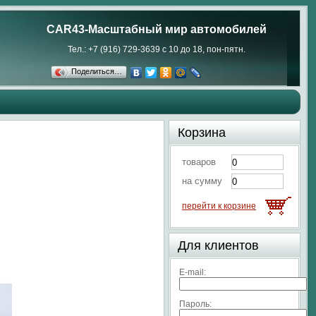
CAR43-Масштабный мир автомобилей
Тел.: +7 (916) 729-3639 с 10 до 18, пон-пятн.
Поделиться…
Корзина
товаров
на сумму
перейти к корзине
Для клиентов
E-mail:
Пароль: