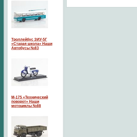
Троллейбус ЗИУ-5Г
«Старая школа» Наши
Автобусы №83
М-175 «Технический
поворот» Наши
мотоциклы №88