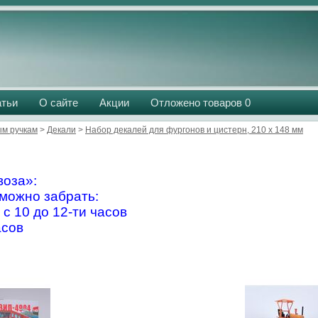
атьи
О сайте
Акции
Отложено товаров
0
м ручкам
>
Декали
>
Набор декалей для фургонов и цистерн, 210 х 148 мм
оза»:
можно забрать:
 с 10 до 12-ти часов
асов