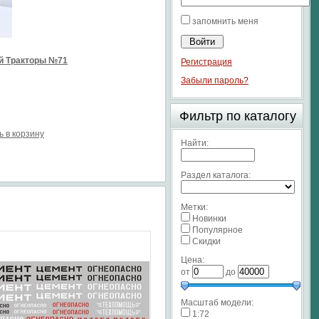
запомнить меня
й Тракторы №71
Регистрация
Забыли пароль?
Фильтр по каталогу
ь в корзину
Найти:
Раздел каталога:
Метки:
Новинки
Популярное
Скидки
Цена:
от
до
Масштаб модели:
1:72