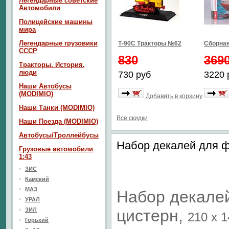
Легендарные советские
Автомобили
Полицейские машины
мира
Легендарные грузовики
Т-90С Тракторы №62
Сборная
СССР
830
369
Тракторы. История,
люди
730 руб
3220 
Наши Автобусы
(MODIMIO)
Добавить в корзину
Наши Танки (MODIMIO)
Все скидки
Наши Поезда (MODIMIO)
Автобусы/Троллейбусы
Набор декалей для ф
Грузовые автомобили
1:43
ЗИС
Камский
МАЗ
Набор декалей
УРАЛ
ЗИЛ
цистерн,
210 х 
Горький