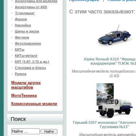
Аксессуары для моделей
Аксессуары от AVD
С этим часто заказывают:
'Стекляшки'
Декали
Наклейки
Шины и диски
Фигурки
Фототравление
КИТы
КИТы-металл
Alpine Renault A310 "Францу
КИТ (1:87, 1:72 и др.)
жандармерия" П.М.М. №
Стеллажи и боксы
Масштабная модель полицейского
Разное
(1:43)
Модели других
масштабов
МотоТехника
Комиссионные модели
Поиск
Горький-3307 молоковоз "Автоле
Грузовики №13"
Масштабная модель автомобиля