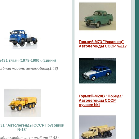
Горький-М73 "Украинец"
Автолегенды СССР №117
431 тягач (1978-1990), (синий)
бная модель автомобиля(1:43)
Горький-М20В "Победа"
Автолегенды СССР
лучшее №1
131 "Автолегенды СССР Грузовики
№18"
бная модель автомобиля (1:43)