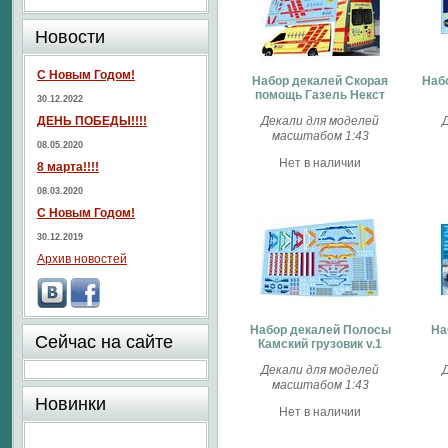
Новости
С Новым Годом!
Набор декалей Скорая
Наб
помощь Газель Некст
30.12.2022
ДЕНЬ ПОБЕДЫ!!!!
Декали для моделей
масштабом 1:43
08.05.2020
Нет в наличии
8 марта!!!!
08.03.2020
С Новым Годом!
30.12.2019
Архив новостей
Набор декалей Полосы
На
Сейчас на сайте
Камский грузовик v.1
Декали для моделей
масштабом 1:43
Новинки
Нет в наличии