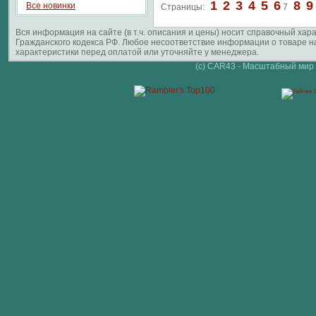
1
2
3
4
5
6
8
9
Все новинки
Страницы:
7
Вся информация на сайте (в т.ч. описания и цены) носит справочный ха
Гражданского кодекса РФ. Любое несоответствие информации о товаре 
характеристики перед оплатой или уточняйте у менеджера.
(c) CAR43 - Масштабный мир