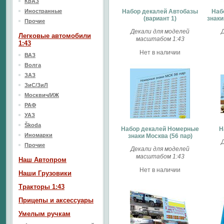
КрАЗ
Иностранные
Набор декалей Автобазы
Наб
(вариант 1)
знаки
Прочие
Декали для моделей
Легковые автомобили
масштабом 1:43
1:43
Нет в наличии
ВАЗ
Волга
ЗАЗ
ЗиС/ЗиЛ
Москвич/ИЖ
РАФ
УАЗ
Škoda
Набор декалей Номерные
Н
Иномарки
знаки Москва (56 пар)
Прочие
Декали для моделей
масштабом 1:43
Наш Aвтопром
Нет в наличии
Наши Грузовики
Тракторы 1:43
Прицепы и аксессуары
Умелым ручкам