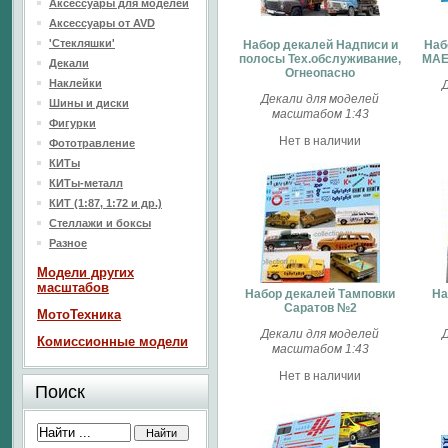
Аксессуары для моделей
Аксессуары от AVD
'Стекляшки'
Набор декалей Надписи и
Наб
полосы Тех.обслуживание,
MAER
Декали
Огнеопасно
Наклейки
Декали для моделей
Шины и диски
масштабом 1:43
Фигурки
Нет в наличии
Фототравление
КИТы
КИТы-металл
КИТ (1:87, 1:72 и др.)
Стеллажи и боксы
Разное
Модели других
масштабов
Набор декалей Тамповки
На
Саратов №2
МотоТехника
Декали для моделей
Комиссионные модели
масштабом 1:43
Нет в наличии
Поиск