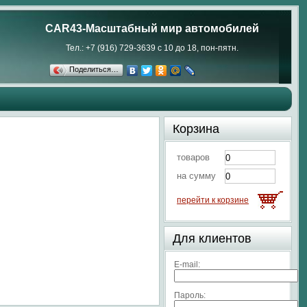
CAR43-Масштабный мир автомобилей
Тел.: +7 (916) 729-3639 с 10 до 18, пон-пятн.
Поделиться…
Корзина
товаров
на сумму
перейти к корзине
Для клиентов
E-mail:
Пароль: