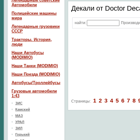
Легендарные советские
Автомобили
Декали от Doctor Dec
Полицейские машины
мира
найти:
Производи
Легендарные грузовики
СССР
Тракторы. История,
люди
Наши Автобусы
(MODIMIO)
Наши Танки (MODIMIO)
Наши Поезда (MODIMIO)
Автобусы/Троллейбусы
Грузовые автомобили
1:43
1
2
3
4
5
6
7
8
Страницы:
ЗИС
Камский
МАЗ
УРАЛ
ЗИЛ
Горький