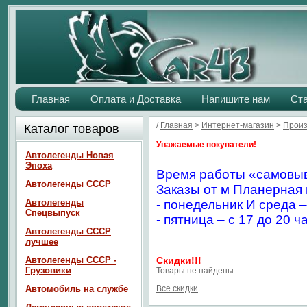
Главная
Оплата и Доставка
Напишите нам
Ст
/
Главная
>
Интернет-магазин
>
Произ
Каталог товаров
Уважаемые покупатели!
Автолегенды Новая
Эпоха
Время работы «самовыв
Автолегенды СССР
Заказы от м Планерная 
Автолегенды
- понедельник И среда –
Спецвыпуск
- пятница – с 17 до 20 ч
Автолегенды СССР
лучшее
Автолегенды СССР -
Скидки!!!
Грузовики
Товары не найдены.
Автомобиль на службе
Все скидки