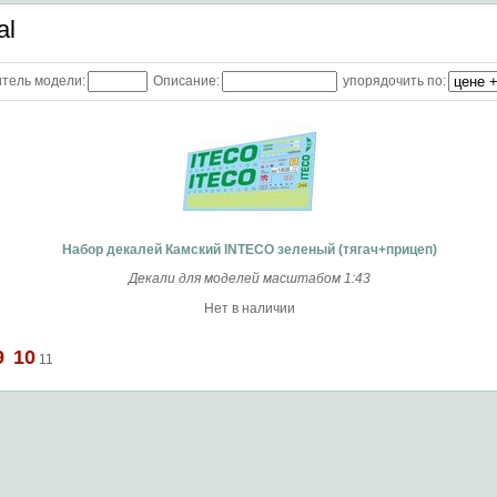
al
тель модели:
Описание:
упорядочить по:
Набор декалей Камский INTECO зеленый (тягач+прицеп)
Декали для моделей масштабом 1:43
Нет в наличии
9
10
11