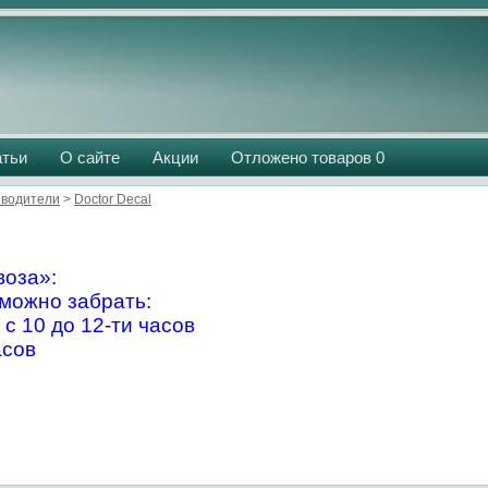
атьи
О сайте
Акции
Отложено товаров
0
водители
>
Doctor Decal
оза»:
можно забрать:
 с 10 до 12-ти часов
асов