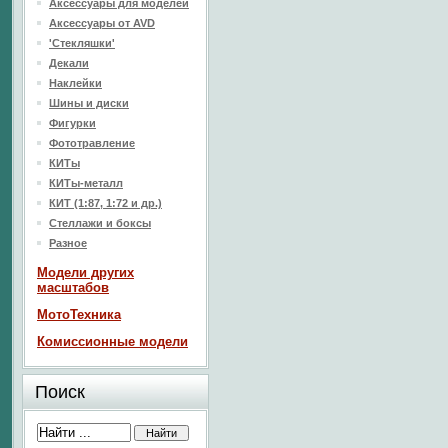
Аксессуары для моделей
Аксессуары от AVD
'Стекляшки'
Декали
Наклейки
Шины и диски
Фигурки
Фототравление
КИТы
КИТы-металл
КИТ (1:87, 1:72 и др.)
Стеллажи и боксы
Разное
Модели других
масштабов
МотоТехника
Комиссионные модели
Поиск