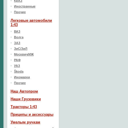
КрАЗ
Иностранные
Прочие
Легковые автомобили
1:43
ВАЗ
Волга
ЗАЗ
ЗиС/ЗиЛ
Москвич/ИЖ
РАФ
УАЗ
Škoda
Иномарки
Прочие
Наш Aвтопром
Наши Грузовики
Тракторы 1:43
Прицепы и аксессуары
Умелым ручкам