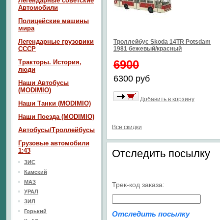
Легендарные советские
Автомобили
Полицейские машины
мира
Легендарные грузовики
Троллейбус Skoda 14TR Potsdam
СССР
1981 бежевый/красный
6900
Тракторы. История,
люди
6300 руб
Наши Автобусы
(MODIMIO)
Добавить в корзину
Наши Танки (MODIMIO)
Наши Поезда (MODIMIO)
Все скидки
Автобусы/Троллейбусы
Грузовые автомобили
1:43
Отследить посылку
ЗИС
Камский
МАЗ
Трек-код заказа:
УРАЛ
ЗИЛ
Горький
Отследить посылку