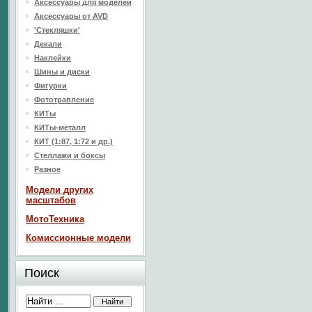
Аксессуары для моделей
Аксессуары от AVD
'Стекляшки'
Декали
Наклейки
Шины и диски
Фигурки
Фототравление
КИТы
КИТы-металл
КИТ (1:87, 1:72 и др.)
Стеллажи и боксы
Разное
Модели других
масштабов
МотоТехника
Комиссионные модели
Поиск