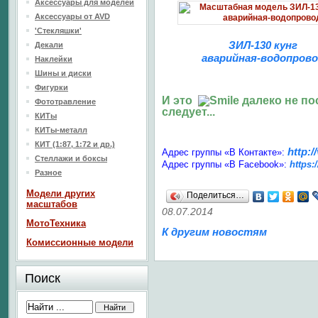
Аксессуары для моделей
Аксессуары от AVD
'Стекляшки'
ЗИЛ-130 кунг
Декали
аварийная-водопров
Наклейки
Шины и диски
Фигурки
И это
далеко не по
Фототравление
следует...
КИТы
КИТы-металл
КИТ (1:87, 1:72 и др.)
http:
Адрес группы «В Контакте»:
Стеллажи и боксы
Адрес группы «В Facebook»:
https:
Разное
Модели других
Поделиться…
масштабов
08.07.2014
МотоТехника
К другим новостям
Комиссионные модели
Поиск