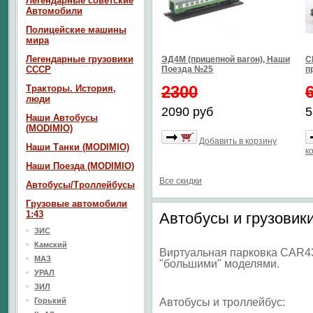
Легендарные советские
Автомобили
Полицейские машины
мира
Легендарные грузовики
ЭД4М (прицепной вагон), Наши
С
СССР
Поезда №25
п
2300
Тракторы. История,
люди
2090 руб
5
Наши Автобусы
(MODIMIO)
Добавить в корзину
Наши Танки (MODIMIO)
к
Наши Поезда (MODIMIO)
Все скидки
Автобусы/Троллейбусы
Грузовые автомобили
1:43
Автобусы и грузовик
ЗИС
Камский
Виртуальная парковка CAR43
МАЗ
"большими" моделями.
УРАЛ
ЗИЛ
Горький
Автобусы и троллейбус: