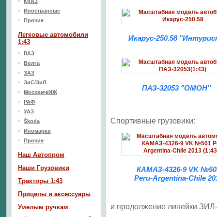
КрАЗ
Иностранные
Прочие
Легковые автомобили
Икарус-250.58 "Интурис
1:43
ВАЗ
Волга
ЗАЗ
ЗиС/ЗиЛ
ПАЗ-32053 "ОМОН"
Москвич/ИЖ
РАФ
УАЗ
Спортивные грузовики:
Škoda
Иномарки
Прочие
Наш Aвтопром
Наши Грузовики
КАМАЗ-4326-9 VK №50
Peru-Argentina-Chile 20
Тракторы 1:43
Прицепы и аксессуары
и продолжение линейки ЗИЛ-
Умелым ручкам