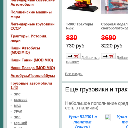
Легендарные советские
Автомобили
Полицейские машины
мира
Легендарные грузовики
Т-90С Тракторы
Сборная модел
СССР
№62
снегоболотоход
830
3690
Тракторы. История,
люди
730 руб
3220 руб
Наши Автобусы
(MODIMIO)
Добавить в
Добави
Наши Танки (MODIMIO)
корзину
Наши Поезда (MODIMIO)
Все скидки
Автобусы/Троллейбусы
Грузовые автомобили
1:43
Еще грузовики и трак
ЗИС
Камский
Небольшое пополнение среди
МАЗ
есть в наличии)
УРАЛ
Урал 532301 с
Урал 
ЗИЛ
тентом
те
Горький
(хакки)