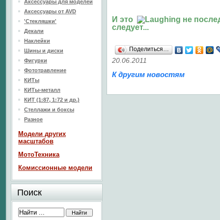
Аксессуары для моделей
Аксессуары от AVD
И это
не послед
'Стекляшки'
следует...
Декали
Наклейки
Поделиться…
Шины и диски
20.06.2011
Фигурки
Фототравление
К другим новостям
КИТы
КИТы-металл
КИТ (1:87, 1:72 и др.)
Стеллажи и боксы
Разное
Модели других
масштабов
МотоТехника
Комиссионные модели
Поиск