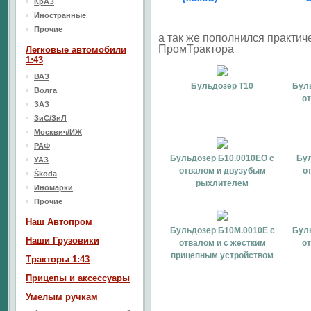
КрАЗ
Иностранные
Прочие
а так же пополнился практич
ПромТрактора
Легковые автомобили
1:43
ВАЗ
Бульдозер Т10
Бул
Волга
о
ЗАЗ
ЗиС/ЗиЛ
Москвич/ИЖ
РАФ
Бульдозер Б10.0010ЕО с
Бул
УАЗ
отвалом и двузубым
о
Škoda
рыхлителем
Иномарки
Прочие
Наш Aвтопром
Бульдозер Б10М.0010Е с
Бул
Наши Грузовики
отвалом и с жестким
о
прицепным устройством
Тракторы 1:43
Прицепы и аксессуары
Умелым ручкам