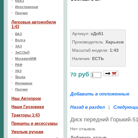
КрАЗ
Иностранные
Прочие
Легковые автомобили
1:43
Артикул:
хДп51
ВАЗ
Волга
Производитель:
Харьков
ЗАЗ
Масштаб модели:
1:43
ЗиС/ЗиЛ
Наличие:
ЕСТЬ
Москвич/ИЖ
РАФ
УАЗ
руб
70
Škoda
Иномарки
Прочие
Добавить в отложенные
Наш Aвтопром
Наши Грузовики
Назад в раздел
Следующи
|
Тракторы 1:43
Диск передний Горький-5
Прицепы и аксессуары
Нет отзывов.
Умелым ручкам
Добавить отзыв