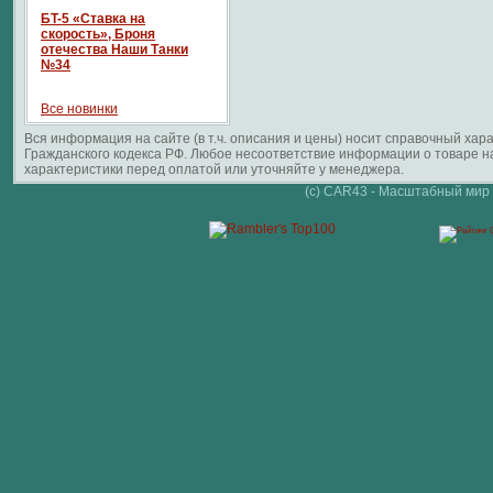
БT-5 «Ставка на
скорость», Броня
отечества Наши Танки
№34
Все новинки
Вся информация на сайте (в т.ч. описания и цены) носит справочный ха
Гражданского кодекса РФ. Любое несоответствие информации о товаре 
характеристики перед оплатой или уточняйте у менеджера.
(c) CAR43 - Масштабный мир