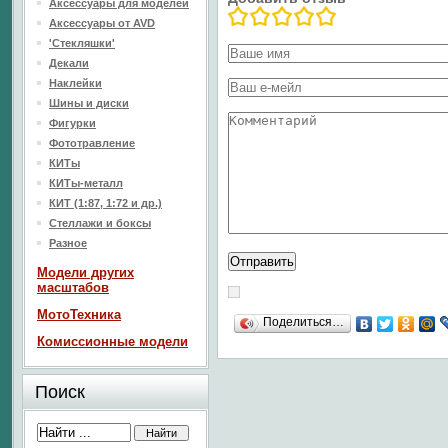
Аксессуары для моделей
Аксессуары от AVD
'Стекляшки'
Декали
Наклейки
Шины и диски
Фигурки
Фототравление
КИТы
КИТы-металл
КИТ (1:87, 1:72 и др.)
Стеллажи и боксы
Разное
Модели других
масштабов
МотоТехника
Поделиться…
Комиссионные модели
Поиск