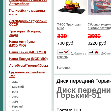
Легендарные советские
Автомобили
Полицейские машины
мира
Легендарные грузовики
СССР
Т-90С Тракторы
Сборная модел
№62
снегоболотоход
Тракторы. История,
830
3690
люди
Наши Автобусы
730 руб
3220 руб
(MODIMIO)
Наши Танки (MODIMIO)
Добавить в
Добави
корзину
Наши Поезда (MODIMIO)
Автобусы/Троллейбусы
Все скидки
Грузовые автомобили
1:43
Диск передний Горьки
ЗИС
Камский
Диск передн
МАЗ
Горький-51
УРАЛ
ЗИЛ
Горький
Состав:
1 шт