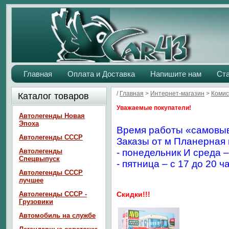
Главная
Оплата и Доставка
Напишите нам
Ст
/
Главная
>
Интернет-магазин
>
Комис
Каталог товаров
Уважаемые покупатели!
Автолегенды Новая
Эпоха
Время работы «самовыв
Автолегенды СССР
Заказы от м Планерная 
Автолегенды
- понедельник И среда –
Спецвыпуск
- пятница – с 17 до 20 ч
Автолегенды СССР
лучшее
Автолегенды СССР -
Скидки!!!
Грузовики
Автомобиль на службе