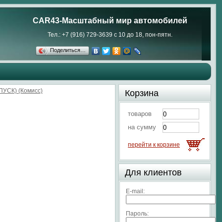
CAR43-Масштабный мир автомобилей
Тел.: +7 (916) 729-3639 с 10 до 18, пон-пятн.
Поделиться…
ПУСК) (Комисс)
Корзина
товаров
на сумму
перейти к корзине
Для клиентов
E-mail:
Пароль: