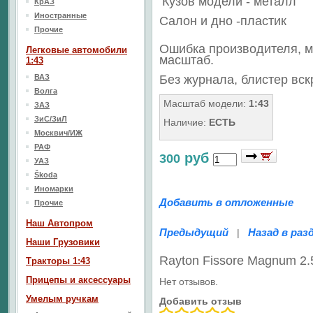
Кузов модели - металл
КрАЗ
Иностранные
Салон
и дно
-пластик
Прочие
Ошибка производителя, 
Легковые автомобили
масштаб.
1:43
ВАЗ
Без журнала, блистер вс
Волга
Масштаб модели:
1:43
ЗАЗ
ЗиС/ЗиЛ
Наличие:
ЕСТЬ
Москвич/ИЖ
РАФ
руб
300
УАЗ
Škoda
Иномарки
Добавить в отложенные
Прочие
Наш Aвтопром
Предыдущий
Назад в раз
|
Наши Грузовики
Rayton Fissore Magnum 2
Тракторы 1:43
Прицепы и аксессуары
Нет отзывов.
Умелым ручкам
Добавить отзыв