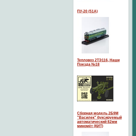
ПУ-20 (51А)
Тепловоз 2ТЭ116, Наши
Поезда №18
Сборная модель 2Б9М
"Василек" буксируемый
автоматический 82мм
миномёт (КИТ)