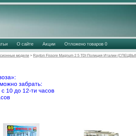
атьи
О сайте
Акции
Отложено товаров
0
сионные модели
>
Rayton Fissore Magnum 2.5 TDI Полиция Италии (СПЕЦВЫ
оза»:
можно забрать:
 с 10 до 12-ти часов
асов