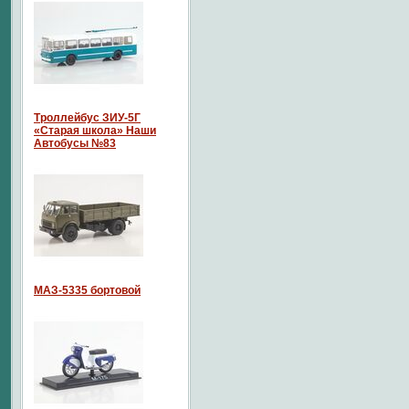
Троллейбус ЗИУ-5Г
«Старая школа» Наши
Автобусы №83
МАЗ-5335 бортовой