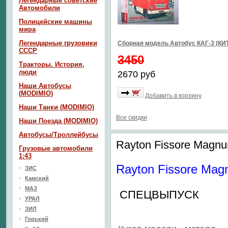
Легендарные советские
Автомобили
Полицейские машины
мира
Легендарные грузовики
Сборная модель Автобус КАГ-3 (КИ
СССР
3450
Тракторы. История,
люди
2670 руб
Наши Автобусы
(MODIMIO)
Добавить в корзину
Наши Танки (MODIMIO)
Все скидки
Наши Поезда (MODIMIO)
Автобусы/Троллейбусы
Rayton Fissore Magn
Грузовые автомобили
1:43
Rayton Fissore Mag
ЗИС
Камский
МАЗ
СПЕЦВЫПУСК
УРАЛ
ЗИЛ
Горький