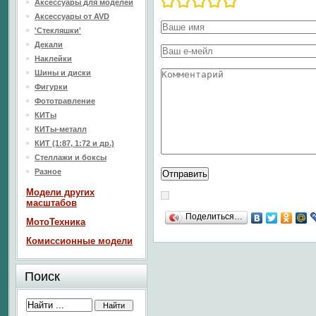
Аксессуары для моделей
Аксессуары от AVD
'Стекляшки'
Декали
Наклейки
Шины и диски
Фигурки
Фототравление
КИТы
КИТы-металл
КИТ (1:87, 1:72 и др.)
Стеллажи и боксы
Разное
Модели других
масштабов
Поделиться…
МотоТехника
Комиссионные модели
Поиск