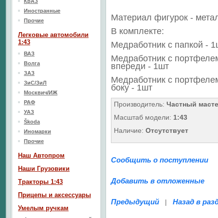
КрАЗ
Иностранные
Материал фигурок - мета
Прочие
В комплекте:
Легковые автомобили
1:43
Медработник с папкой - 1
ВАЗ
Медработник с портфеле
Волга
впереди - 1шт
ЗАЗ
Медработник с
портфеле
ЗиС/ЗиЛ
боку - 1шт
Москвич/ИЖ
РАФ
Производитель:
Частный маст
УАЗ
Масштаб модели:
1:43
Škoda
Наличие:
Отсутствует
Иномарки
Прочие
Наш Aвтопром
Сообщить о поступлении
Наши Грузовики
Добавить в отложенные
Тракторы 1:43
Прицепы и аксессуары
Предыдущий
Назад в раз
|
Умелым ручкам