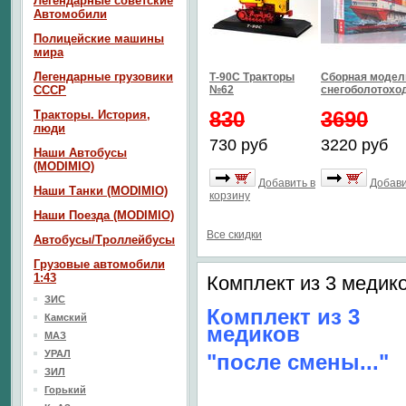
Легендарные советские
Автомобили
Полицейские машины
мира
Легендарные грузовики
Т-90С Тракторы
Сборная модел
СССР
№62
снегоболотоход
830
3690
Тракторы. История,
люди
730 руб
3220 руб
Наши Автобусы
(MODIMIO)
Добавить в
Добави
Наши Танки (MODIMIO)
корзину
Наши Поезда (MODIMIO)
Все скидки
Автобусы/Троллейбусы
Грузовые автомобили
1:43
Комплект из 3 медик
ЗИС
Комплект из 3
Камский
медиков
МАЗ
УРАЛ
"после смены..."
ЗИЛ
Горький