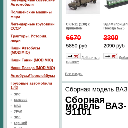
Легендарные советские
Автомобили
Полицейские машины
мира
Легендарные грузовики
СКП-11 (130) с
ЭД4М (прицепн
СССР
прицепом
Поезда №25
6670
2300
Тракторы. История,
люди
5850 руб
2090 руб
Наши Автобусы
(MODIMIO)
Добавить в
Добав
Наши Танки (MODIMIO)
корзину
Наши Поезда (MODIMIO)
Все скидки
Автобусы/Троллейбусы
Грузовые автомобили
1:43
Сборная модель ВАЗ
ЗИС
Сборная
Камский
модель
ВАЗ-
МАЗ
Э1101
УРАЛ
ЗИЛ
Горький