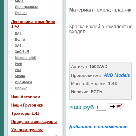
КрАЗ
Иностранные
Материал
- смола+пластик
Прочие
Легковые автомобили
1:43
Краска и клей в комплект не
входят.
ВАЗ
Волга
ЗАЗ
ЗиС/ЗиЛ
Москвич/ИЖ
РАФ
Артикул:
1502AVD
УАЗ
AVD Models
Производитель:
Škoda
Иномарки
Масштаб модели:
1:43
Прочие
Наличие:
ЕСТЬ
Наш Aвтопром
Наши Грузовики
руб
2040
Тракторы 1:43
Прицепы и аксессуары
Добавить в отложенные
Умелым ручкам