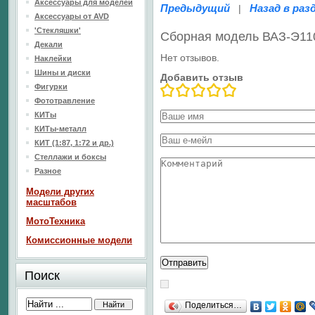
Аксессуары для моделей
Предыдущий
Назад в раз
|
Аксессуары от AVD
'Стекляшки'
Сборная модель ВАЗ-Э11
Декали
Нет отзывов.
Наклейки
Шины и диски
Добавить отзыв
Фигурки
Фототравление
КИТы
КИТы-металл
КИТ (1:87, 1:72 и др.)
Стеллажи и боксы
Разное
Модели других
масштабов
МотоТехника
Комиссионные модели
Поиск
Поделиться…