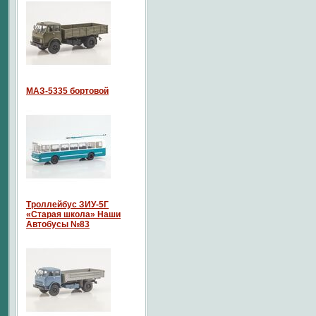
МАЗ-5335 бортовой
Троллейбус ЗИУ-5Г
«Старая школа» Наши
Автобусы №83