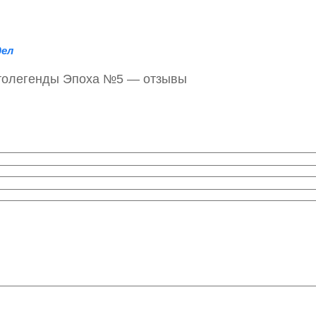
дел
втолегенды Эпоха №5 — отзывы