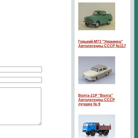
Горький-М73 "Украинец"
Автолегенды СССР №117
Волга-21P "Волга"
Автолегенды СССР
лучшее № 9