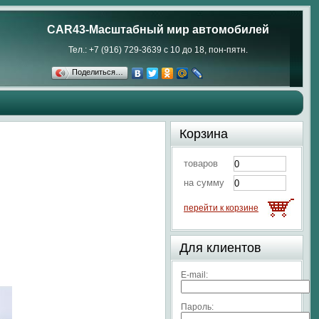
CAR43-Масштабный мир автомобилей
Тел.: +7 (916) 729-3639 с 10 до 18, пон-пятн.
Поделиться…
Корзина
товаров
на сумму
перейти к корзине
Для клиентов
E-mail:
Пароль: