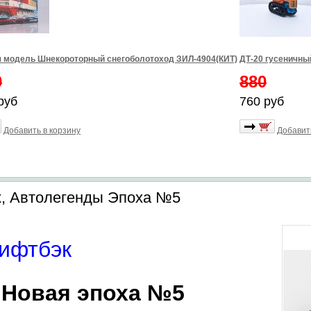
 модель Шнекороторный снегоболотоход ЗИЛ-4904(КИТ)
ДТ-20 гусеничны
0
880
руб
760 руб
Добавить в корзину
Добавит
к, Автолегенды Эпоха №5
лифтбэк
 Новая эпоха №5