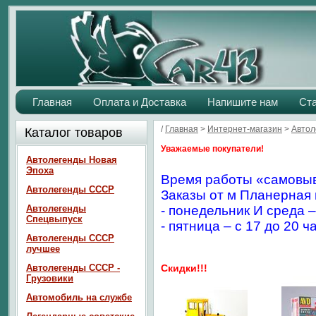
Главная
Оплата и Доставка
Напишите нам
Ст
/
Главная
>
Интернет-магазин
>
Автол
Каталог товаров
Уважаемые покупатели!
Автолегенды Новая
Эпоха
Время работы «самовыв
Автолегенды СССР
Заказы от м Планерная 
Автолегенды
- понедельник И среда –
Спецвыпуск
- пятница – с 17 до 20 ч
Автолегенды СССР
лучшее
Автолегенды СССР -
Скидки!!!
Грузовики
Автомобиль на службе