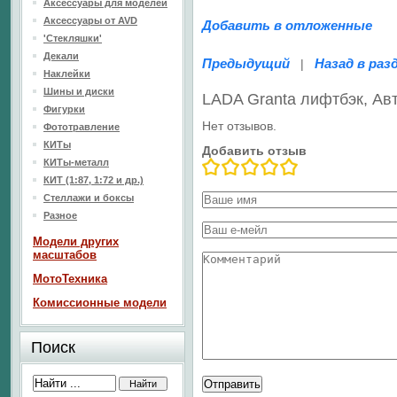
Аксессуары для моделей
Аксессуары от AVD
Добавить в отложенные
'Стекляшки'
Декали
Предыдущий
Назад в раз
|
Наклейки
Шины и диски
LADA Granta лифтбэк, А
Фигурки
Нет отзывов.
Фототравление
КИТы
Добавить отзыв
КИТы-металл
КИТ (1:87, 1:72 и др.)
Стеллажи и боксы
Разное
Модели других
масштабов
МотоТехника
Комиссионные модели
Поиск