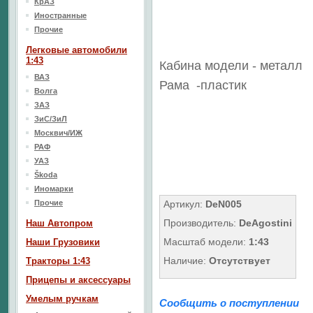
КрАЗ
Иностранные
Прочие
Легковые автомобили
1:43
Кабина модели - металл
ВАЗ
Рама
-пластик
Волга
ЗАЗ
ЗиС/ЗиЛ
Москвич/ИЖ
РАФ
УАЗ
Škoda
Иномарки
Прочие
Артикул:
DeN005
Производитель:
DeAgostini
Наш Aвтопром
Масштаб модели:
1:43
Наши Грузовики
Наличие:
Отсутствует
Тракторы 1:43
Прицепы и аксессуары
Умелым ручкам
Сообщить о поступлении