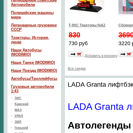
Легендарные советские
Автомобили
Полицейские машины
мира
Легендарные грузовики
Т-90С Тракторы №62
Сборная
СССР
830
369
Тракторы. История,
люди
730 руб
3220 
Наши Автобусы
(MODIMIO)
Добавить в корзину
Наши Танки (MODIMIO)
Все скидки
Наши Поезда (MODIMIO)
Автобусы/Троллейбусы
LADA Granta лифтбэ
Грузовые автомобили
1:43
ЗИС
LADA Granta 
Камский
МАЗ
УРАЛ
ЗИЛ
Автолегенды
Горький