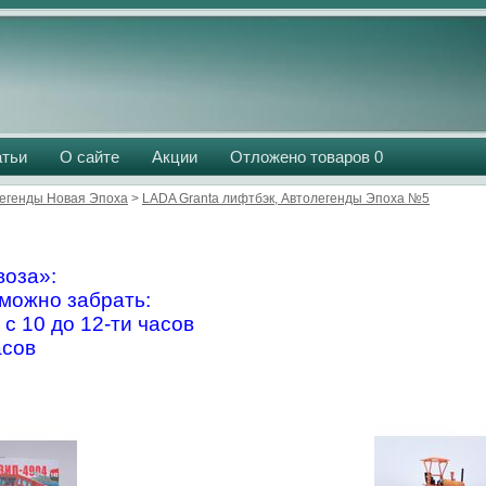
атьи
О сайте
Акции
Отложено товаров
0
егенды Новая Эпоха
>
LADA Granta лифтбэк, Автолегенды Эпоха №5
оза»:
можно забрать:
 с 10 до 12-ти часов
асов