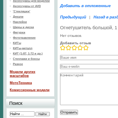
Аксессуары для моделей
Добавить в отложенные
Аксессуары от AVD
'Стекляшки'
Предыдущий
Назад в раз
Декали
|
Наклейки
Огнетушитель большой, 1
Шины и диски
Фигурки
Нет отзывов.
Фототравление
Добавить отзыв
КИТы
КИТы-металл
КИТ (1:87, 1:72 и др.)
Стеллажи и боксы
Разное
Модели других
масштабов
МотоТехника
Комиссионные модели
Поиск