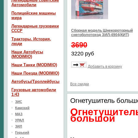
Легендарные советские
Автомобили
Полицейские машины
мира
Легендарные грузовики
СССР
Сборная модель Шнекороторный
снегоболотоход ЗИЛ-4904(КИТ)
Тракторы. История,
3690
люди
Наши Автобусы
3220 руб
(MODIMIO)
Наши Танки (MODIMIO)
Добавить в корзину
Наши Поезда (MODIMIO)
Автобусы/Троллейбусы
Все скидки
Грузовые автомобили
1:43
Огнетушитель большо
ЗИС
Камский
Огнетушител
МАЗ
большой
УРАЛ
ЗИЛ
Горький