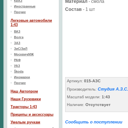
КрАЗ
Материал
-
смола
Иностранные
Состав
- 1 шт
Прочие
Легковые автомобили
1:43
ВАЗ
Волга
ЗАЗ
ЗиС/ЗиЛ
Москвич/ИЖ
РАФ
УАЗ
Škoda
Иномарки
Артикул:
015-АЗС
Прочие
Студия А.З.С
Производитель:
Наш Aвтопром
Масштаб модели:
1:43
Наши Грузовики
Наличие:
Отсутствует
Тракторы 1:43
Прицепы и аксессуары
Сообщить о поступлении
Умелым ручкам