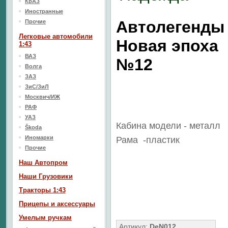
КрАЗ
Иностранные
Автолегенды
Прочие
Легковые автомобили
Новая эпоха
1:43
ВАЗ
№12
Волга
ЗАЗ
ЗиС/ЗиЛ
Москвич/ИЖ
РАФ
УАЗ
Кабина модели - металл
Škoda
Иномарки
Рама
-пластик
Прочие
Наш Aвтопром
Наши Грузовики
Тракторы 1:43
Прицепы и аксессуары
Умелым ручкам
Артикул:
DeN012