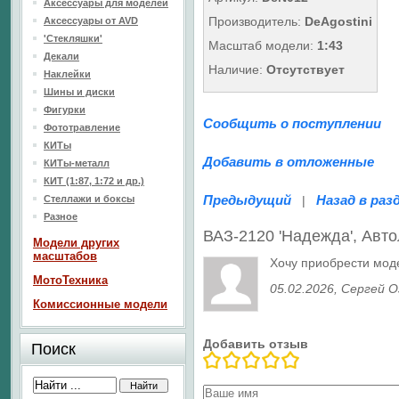
Аксессуары для моделей
Производитель:
DeAgostini
Аксессуары от AVD
'Стекляшки'
Масштаб модели:
1:43
Декали
Наличие:
Отсутствует
Наклейки
Шины и диски
Фигурки
Сообщить о поступлении
Фототравление
КИТы
Добавить в отложенные
КИТы-металл
КИТ (1:87, 1:72 и др.)
Предыдущий
Назад в раз
Стеллажи и боксы
|
Разное
ВАЗ-2120 'Надежда', Ав
Модели других
масштабов
Хочу приобрести мод
МотоТехника
05.02.2026
, Сергей 
Комиссионные модели
Добавить отзыв
Поиск