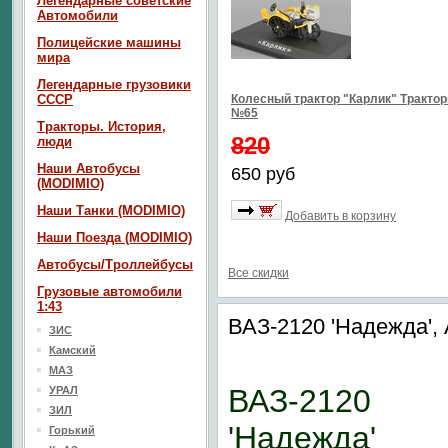
Легендарные советские
Автомобили
Полицейские машины
мира
Легендарные грузовики
СССР
Колесный трактор "Карлик" Тракто
№65
Тракторы. История,
820
люди
Наши Автобусы
650 руб
(MODIMIO)
Наши Танки (MODIMIO)
Добавить в корзину
Наши Поезда (MODIMIO)
Автобусы/Троллейбусы
Все скидки
Грузовые автомобили
1:43
ВАЗ-2120 'Надежда',
ЗИС
Камский
МАЗ
ВАЗ-2120
УРАЛ
ЗИЛ
'Надежда'
Горький