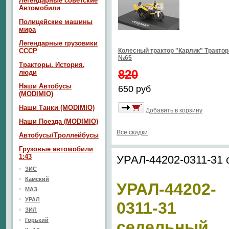
Легендарные советские
Автомобили
Полицейские машины
мира
Легендарные грузовики
СССР
Колесный трактор "Карлик" Тракто
№65
Тракторы. История,
820
люди
Наши Автобусы
650 руб
(MODIMIO)
Наши Танки (MODIMIO)
Добавить в корзину
Наши Поезда (MODIMIO)
Все скидки
Автобусы/Троллейбусы
Грузовые автомобили
1:43
УРАЛ-44202-0311-31 
ЗИС
Камский
УРАЛ-44202-
МАЗ
УРАЛ
0311-31
ЗИЛ
Горький
седельный