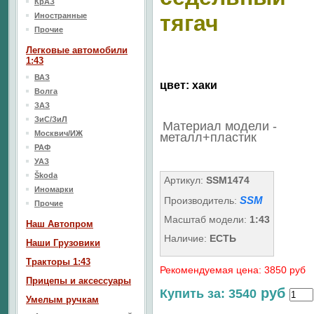
КрАЗ
тягач
Иностранные
Прочие
Легковые автомобили
1:43
ВАЗ
цвет: хаки
Волга
ЗАЗ
ЗиС/ЗиЛ
Материал модели -
Москвич/ИЖ
металл+пластик
РАФ
УАЗ
Škoda
Артикул:
SSM1474
Иномарки
SSM
Производитель:
Прочие
Масштаб модели:
1:43
Наш Aвтопром
Наличие:
ЕСТЬ
Наши Грузовики
Тракторы 1:43
Рекомендуемая цена: 3850 руб
Прицепы и аксессуары
руб
Купить за: 3540
Умелым ручкам