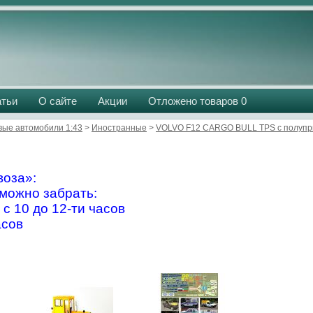
атьи
О сайте
Акции
Отложено товаров
0
вые автомобили 1:43
>
Иностранные
>
VOLVO F12 CARGO BULL TPS c полуп
оза»:
можно забрать:
 с 10 до 12-ти часов
асов