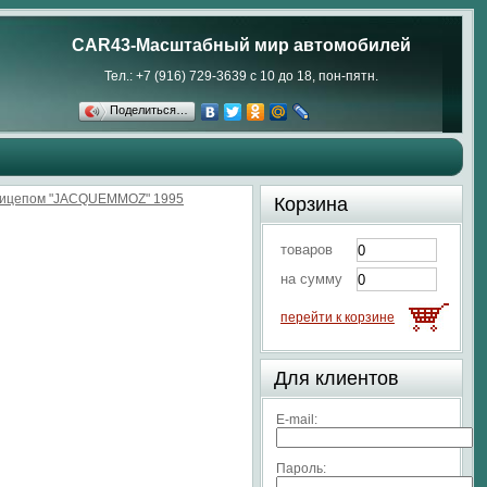
CAR43-Масштабный мир автомобилей
Тел.: +7 (916) 729-3639 с 10 до 18, пон-пятн.
Поделиться…
рицепом "JACQUEMMOZ" 1995
Корзина
товаров
на сумму
перейти к корзине
Для клиентов
E-mail:
Пароль: