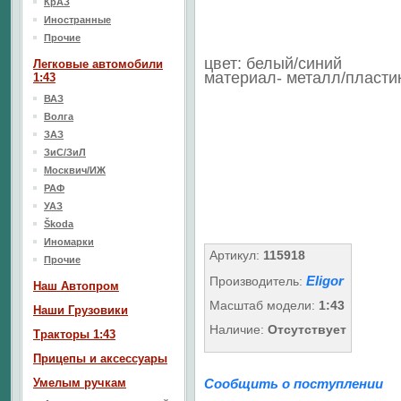
КрАЗ
Иностранные
Прочие
цвет: белый/синий
Легковые автомобили
материал- металл/пласти
1:43
ВАЗ
Волга
ЗАЗ
ЗиС/ЗиЛ
Москвич/ИЖ
РАФ
УАЗ
Škoda
Иномарки
Артикул:
115918
Прочие
Eligor
Производитель:
Наш Aвтопром
Масштаб модели:
1:43
Наши Грузовики
Наличие:
Отсутствует
Тракторы 1:43
Прицепы и аксессуары
Умелым ручкам
Сообщить о поступлении