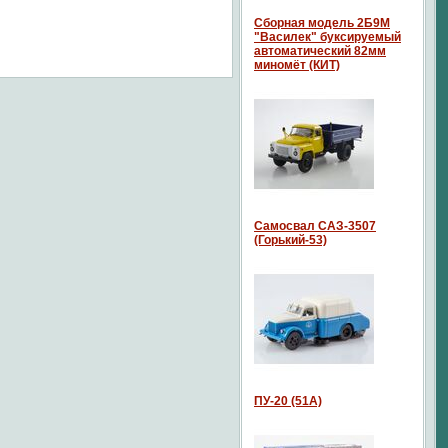
Сборная модель 2Б9М
"Василек" буксируемый
автоматический 82мм
миномёт (КИТ)
Самосвал САЗ-3507
(Горький-53)
ПУ-20 (51А)