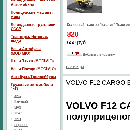
Легендарные советские
Автомобили
Полицейские машины
мира
Легендарные грузовики
Колесный трактор "Карлик" Тракто
СССР
820
Тракторы. История,
люди
650 руб
Наши Автобусы
(MODIMIO)
Добавить в корзину
Наши Танки (MODIMIO)
Все скидки
Наши Поезда (MODIMIO)
Автобусы/Троллейбусы
VOLVO F12 CARGO B
Грузовые автомобили
1:43
ЗИС
Камский
VOLVO F12 C
МАЗ
полуприцепо
УРАЛ
ЗИЛ
Горький