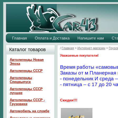
Главная
Оплата и Доставка
Напишите нам
Ст
/
Главная
>
Интернет-магазин
>
Грузо
Каталог товаров
Уважаемые покупатели!
Автолегенды Новая
Эпоха
Время работы «самовыв
Автолегенды СССР
Заказы от м Планерная 
Автолегенды
- понедельник И среда –
Спецвыпуск
- пятница – с 17 до 20 ч
Автолегенды СССР
лучшее
Автолегенды СССР -
Скидки!!!
Грузовики
Автомобиль на службе