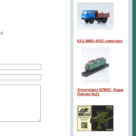
ы
КАЗ-ММЗ-4502 самосвал
Электровоз ВЛ80С, Наши
Поезда №21