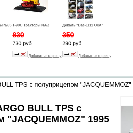
ры №65
Т-90С Тракторы №62
Декаль "Ваз-1111 ОКА"
830
350
730 руб
290 руб
Добавить в корзину
Добавить в корзину
ULL TPS c полуприцепом "JACQUEMMOZ" 
ARGO BULL TPS c
м "JACQUEMMOZ" 1995