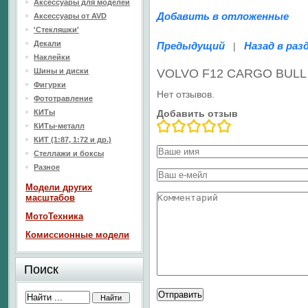
Аксессуары для моделей
Добавить в отложенные
Аксессуары от AVD
'Стекляшки'
Декали
Предыдущий
Назад в раз
|
Наклейки
Шины и диски
VOLVO F12 CARGO BULL 
Фигурки
Нет отзывов.
Фототравление
КИТы
Добавить отзыв
КИТы-металл
КИТ (1:87, 1:72 и др.)
Стеллажи и боксы
Разное
Модели других
масштабов
МотоТехника
Комиссионные модели
Поиск