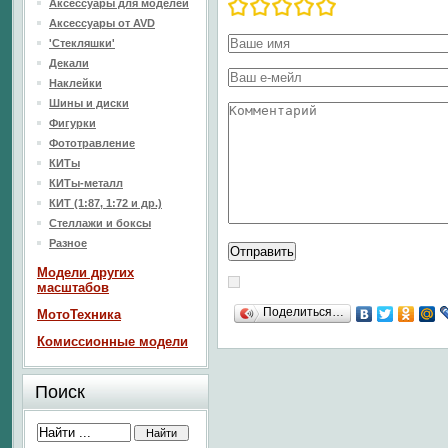
Аксессуары для моделей
Аксессуары от AVD
'Стекляшки'
Декали
Наклейки
Шины и диски
Фигурки
Фототравление
КИТы
КИТы-металл
КИТ (1:87, 1:72 и др.)
Стеллажи и боксы
Разное
Модели других
масштабов
Поделиться…
МотоТехника
Комиссионные модели
Поиск