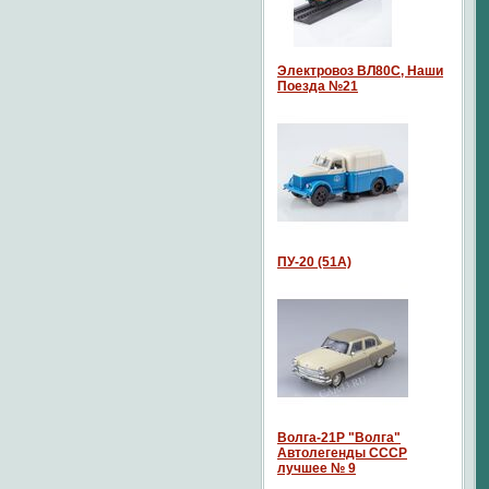
Электровоз ВЛ80С, Наши
Поезда №21
ПУ-20 (51А)
Волга-21P "Волга"
Автолегенды СССР
лучшее № 9