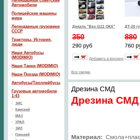
Легендарные советские
Автомобили
Полицейские машины
мира
Легендарные грузовики
Декаль "Ваз-1111 ОКА"
ДТ-20 г
СССР
350
880
Тракторы. История,
люди
290 руб
760 р
Наши Автобусы
(MODIMIO)
Добавить в корзину
Наши Танки (MODIMIO)
Все скидки
Наши Поезда (MODIMIO)
Автобусы/Троллейбусы
Дрезина СМД
Грузовые автомобили
1:43
Дрезина СМД
ЗИС
Камский
МАЗ
УРАЛ
ЗИЛ
Горький
Материал:
Смола+плас