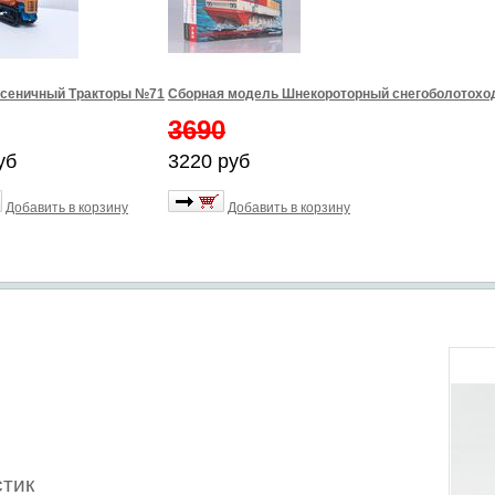
усеничный Тракторы №71
Сборная модель Шнекороторный снегоболотоход
3690
уб
3220 руб
Добавить в корзину
Добавить в корзину
тик