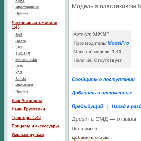
КрАЗ
Модель в пластиковом б
Иностранные
Прочие
Легковые автомобили
1:43
Артикул:
0189MP
ВАЗ
Волга
ModelPro
Производитель:
ЗАЗ
Масштаб модели:
1:43
ЗиС/ЗиЛ
Наличие:
Отсутствует
Москвич/ИЖ
РАФ
УАЗ
Сообщить о поступлении
Škoda
Иномарки
Прочие
Добавить в отложенные
Наш Aвтопром
Предыдущий
Назад в раз
|
Наши Грузовики
Тракторы 1:43
Дрезина СМД — отзывы
Прицепы и аксессуары
Нет отзывов.
Умелым ручкам
Добавить отзыв