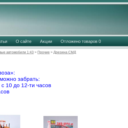
атьи
О сайте
Акции
Отложено товаров
0
вые автомобили 1:43
>
Прочие
>
Дрезина СМД
оза»:
можно забрать:
 с 10 до 12-ти часов
асов