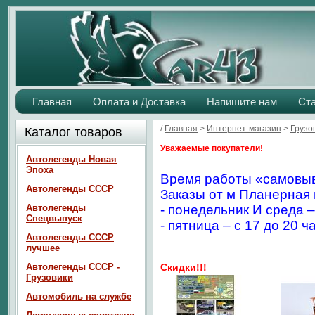
Главная
Оплата и Доставка
Напишите нам
Ст
/
Главная
>
Интернет-магазин
>
Грузо
Каталог товаров
Уважаемые покупатели!
Автолегенды Новая
Эпоха
Время работы «самовыв
Автолегенды СССР
Заказы от м Планерная 
Автолегенды
- понедельник И среда –
Спецвыпуск
- пятница – с 17 до 20 ч
Автолегенды СССР
лучшее
Автолегенды СССР -
Скидки!!!
Грузовики
Автомобиль на службе