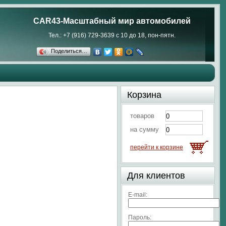
CAR43-Масштабный мир автомобилей
Тел.: +7 (916) 729-3639 с 10 до 18, пон-пятн.
Поделиться…
Корзина
товаров
на сумму
перейти к корзине
Для клиентов
E-mail:
Пароль: