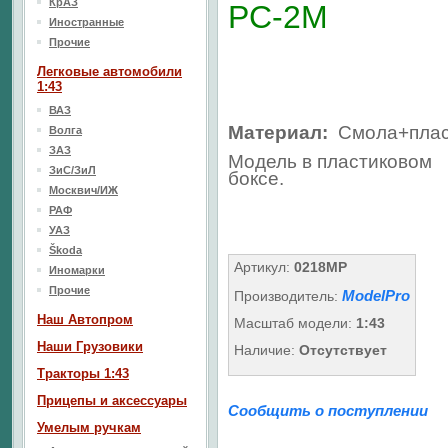
КрАЗ
РС-2М
Иностранные
Прочие
Легковые автомобили
1:43
ВАЗ
Материал:
Смола+плас
Волга
ЗАЗ
Модель в пластиковом
ЗиС/ЗиЛ
боксе.
Москвич/ИЖ
РАФ
УАЗ
Škoda
Артикул:
0218MP
Иномарки
Прочие
ModelPro
Производитель:
Наш Aвтопром
Масштаб модели:
1:43
Наши Грузовики
Наличие:
Отсутствует
Тракторы 1:43
Прицепы и аксессуары
Сообщить о поступлении
Умелым ручкам