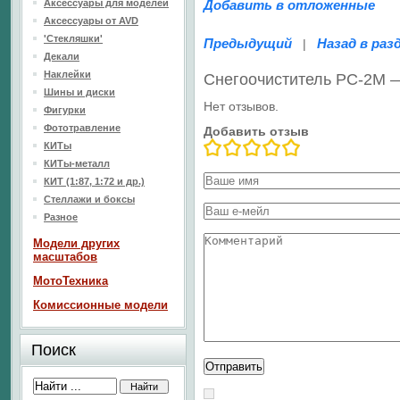
Аксессуары для моделей
Добавить в отложенные
Аксессуары от AVD
'Стекляшки'
Предыдущий
Назад в раз
|
Декали
Наклейки
Снегоочиститель РС-2М 
Шины и диски
Нет отзывов.
Фигурки
Фототравление
Добавить отзыв
КИТы
КИТы-металл
КИТ (1:87, 1:72 и др.)
Стеллажи и боксы
Разное
Модели других
масштабов
МотоТехника
Комиссионные модели
Поиск