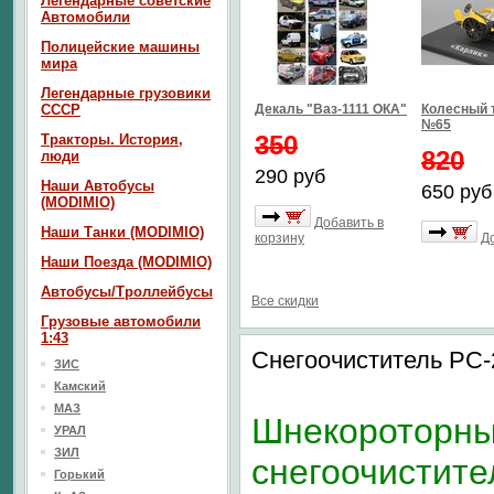
Легендарные советские
Автомобили
Полицейские машины
мира
Легендарные грузовики
СССР
Декаль "Ваз-1111 ОКА"
Колесный 
№65
350
Тракторы. История,
820
люди
290 руб
Наши Автобусы
650 руб
(MODIMIO)
Добавить в
Наши Танки (MODIMIO)
корзину
Д
Наши Поезда (MODIMIO)
Автобусы/Троллейбусы
Все скидки
Грузовые автомобили
1:43
Снегоочиститель РС
ЗИС
Камский
МАЗ
Шнекороторн
УРАЛ
ЗИЛ
снегоочистите
Горький