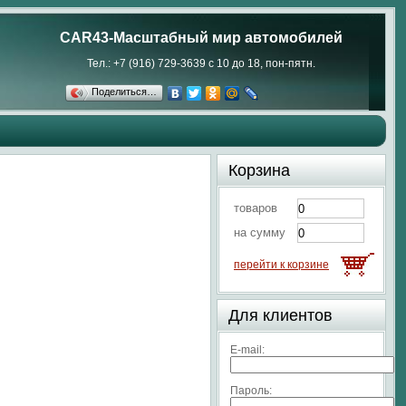
CAR43-Масштабный мир автомобилей
Тел.: +7 (916) 729-3639 с 10 до 18, пон-пятн.
Поделиться…
Корзина
товаров
на сумму
перейти к корзине
Для клиентов
E-mail:
Пароль: