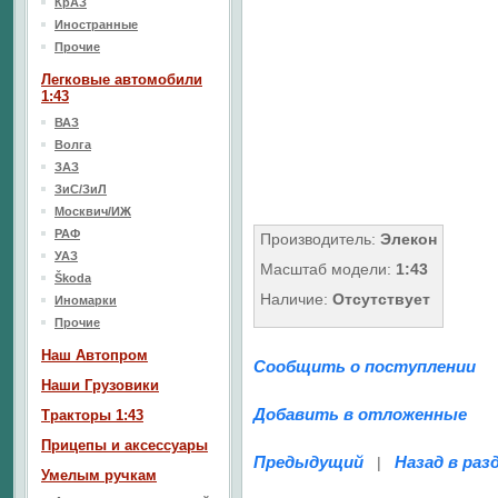
КрАЗ
Иностранные
Прочие
Легковые автомобили
1:43
ВАЗ
Волга
ЗАЗ
ЗиС/ЗиЛ
Москвич/ИЖ
РАФ
Производитель:
Элекон
УАЗ
Масштаб модели:
1:43
Škoda
Наличие:
Отсутствует
Иномарки
Прочие
Наш Aвтопром
Сообщить о поступлении
Наши Грузовики
Добавить в отложенные
Тракторы 1:43
Прицепы и аксессуары
Предыдущий
Назад в раз
|
Умелым ручкам