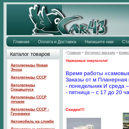
Главная
Оплата и Доставка
Напишите нам
Ст
/
Главная
>
Интернет-магазин
>
Комис
Каталог товаров
Уважаемые покупатели!
Автолегенды Новая
Эпоха
Время работы «самовыв
Автолегенды СССР
Заказы от м Планерная 
Автолегенды
- понедельник И среда –
Спецвыпуск
- пятница – с 17 до 20 ч
Автолегенды СССР
лучшее
Автолегенды СССР -
Скидки!!!
Грузовики
Автомобиль на службе