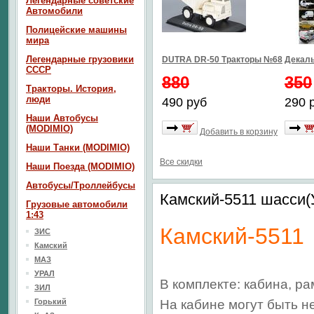
Легендарные советские
Автомобили
Полицейские машины
мира
Легендарные грузовики
DUTRA DR-50 Тракторы №68
Декаль
СССР
880
350
Тракторы. История,
люди
490 руб
290 
Наши Автобусы
(MODIMIO)
Добавить в корзину
Наши Танки (MODIMIO)
Все скидки
Наши Поезда (MODIMIO)
Автобусы/Троллейбусы
Камский-5511 шасси(
Грузовые автомобили
1:43
Камский-5511
ЗИС
Камский
МАЗ
УРАЛ
В комплекте: кабина, ра
ЗИЛ
Горький
На кабине могут быть 