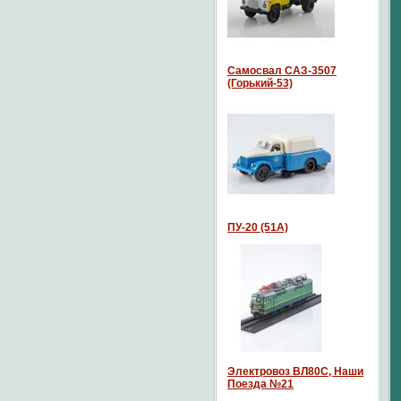
Самосвал САЗ-3507
(Горький-53)
ПУ-20 (51А)
Электровоз ВЛ80С, Наши
Поезда №21