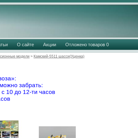
атьи
О сайте
Акции
Отложено товаров
0
сионные модели
>
Камский-5511 шасси(Уценка)
оза»:
можно забрать:
 с 10 до 12-ти часов
асов