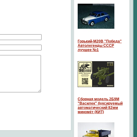
Горький-М20В "Победа"
Автолегенды СССР
лучшее №1
Сборная модель 2Б9М
"Василек" буксируемый
автоматический 82мм
миномёт (КИТ)