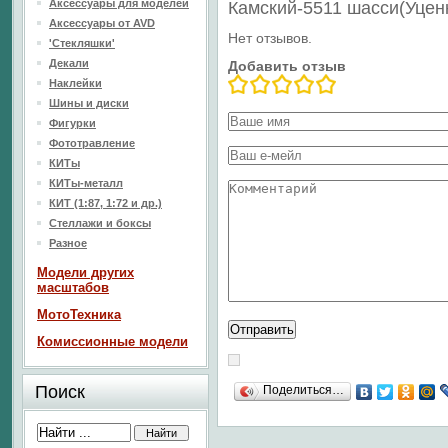
Аксессуары для моделей
Камский-5511 шасси(Уцен
Аксессуары от AVD
Нет отзывов.
'Стекляшки'
Декали
Добавить отзыв
Наклейки
Шины и диски
Фигурки
Фототравление
КИТы
КИТы-металл
КИТ (1:87, 1:72 и др.)
Стеллажи и боксы
Разное
Модели других
масштабов
МотоТехника
Комиссионные модели
Поиск
Поделиться…