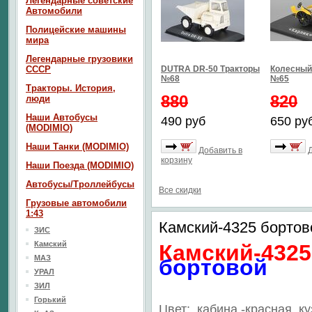
Легендарные советские
Автомобили
Полицейские машины
мира
Легендарные грузовики
СССР
DUTRA DR-50 Тракторы
Колесный 
№68
№65
Тракторы. История,
880
820
люди
Наши Автобусы
490 руб
650 ру
(MODIMIO)
Наши Танки (MODIMIO)
Добавить в
корзину
Наши Поезда (MODIMIO)
Автобусы/Троллейбусы
Все скидки
Грузовые автомобили
1:43
Камский-4325 бортов
ЗИС
Камский
Камский-
4325
МАЗ
бортовой
УРАЛ
ЗИЛ
Горький
Цвет: кабина -красная, ку