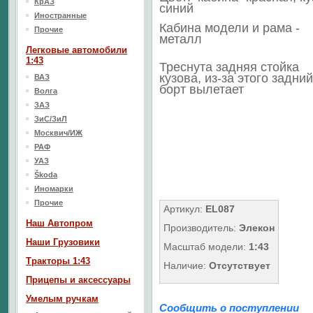
КрАЗ
синий
Иностранные
Кабина модели и рама -
Прочие
металл
Легковые автомобили
1:43
Треснута задняя стойка
кузова, из-за этого задний
ВАЗ
борт вылетает
Волга
ЗАЗ
ЗиС/ЗиЛ
Москвич/ИЖ
РАФ
УАЗ
Škoda
Иномарки
Прочие
Артикул:
EL087
Наш Aвтопром
Производитель:
Элекон
Наши Грузовики
Масштаб модели:
1:43
Тракторы 1:43
Наличие:
Отсутствует
Прицепы и аксессуары
Умелым ручкам
Сообщить о поступлении