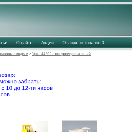
атьи
О сайте
Акции
Отложено товаров
0
сионные модели
>
Урал 44202 с полуприцепом синий
оза»:
можно забрать:
 с 10 до 12-ти часов
асов