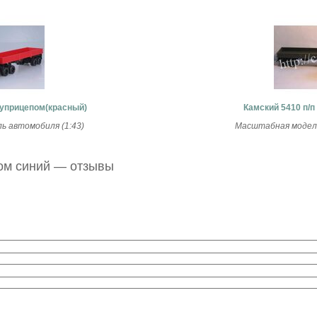
луприцепом(красный)
Камский 5410 п/п
 автомобиля (1:43)
Масштабная модель
ом синий — отзывы