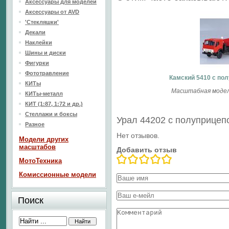
Аксессуары для моделей
Аксессуары от AVD
'Стекляшки'
Декали
Наклейки
Шины и диски
Фигурки
Фототравление
Камский 5410 с по
КИТы
Масштабная модель
КИТы-металл
КИТ (1:87, 1:72 и др.)
Стеллажи и боксы
Урал 44202 с полуприцеп
Разное
Нет отзывов.
Модели других
масштабов
Добавить отзыв
МотоТехника
Комиссионные модели
Поиск