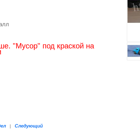
талл
ше. "Мусор" под краской на
и
дел
Следующий
|