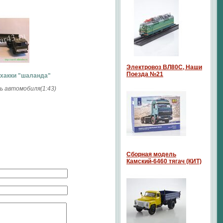
Электровоз ВЛ80С, Наши
Поезда №21
 хакки "шаланда"
 автомобиля(1:43)
Сборная модель
Камский-6460 тягач (КИТ)