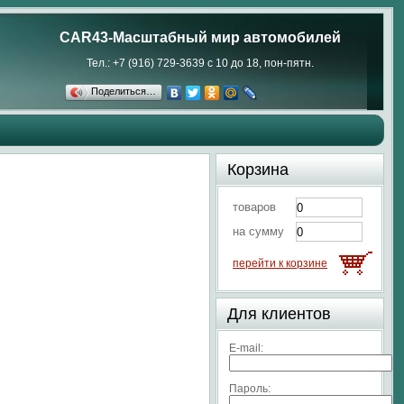
CAR43-Масштабный мир автомобилей
Тел.: +7 (916) 729-3639 с 10 до 18, пон-пятн.
Поделиться…
Корзина
товаров
на сумму
перейти к корзине
Для клиентов
E-mail:
Пароль: