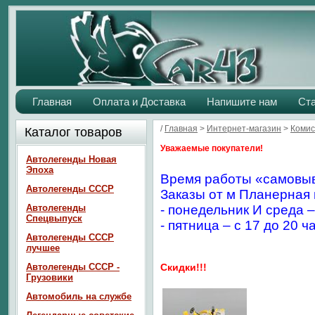
Главная
Оплата и Доставка
Напишите нам
Ст
/
Главная
>
Интернет-магазин
>
Комис
Каталог товаров
Уважаемые покупатели!
Автолегенды Новая
Эпоха
Время работы «самовыв
Автолегенды СССР
Заказы от м Планерная 
Автолегенды
- понедельник И среда –
Спецвыпуск
- пятница – с 17 до 20 ч
Автолегенды СССР
лучшее
Автолегенды СССР -
Скидки!!!
Грузовики
Автомобиль на службе