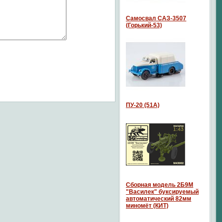
Самосвал САЗ-3507
(Горький-53)
ПУ-20 (51А)
Сборная модель 2Б9М
"Василек" буксируемый
автоматический 82мм
миномёт (КИТ)