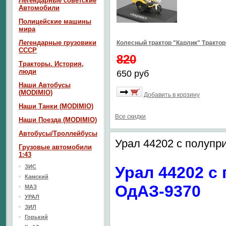
Легендарные советские
Автомобили
Полицейские машины
мира
Легендарные грузовики
Колесный трактор "Карлик" Тракто
СССР
820
Тракторы. История,
люди
650 руб
Наши Автобусы
(MODIMIO)
Добавить в корзину
Наши Танки (MODIMIO)
Все скидки
Наши Поезда (MODIMIO)
Автобусы/Троллейбусы
Урал 44202 с полупр
Грузовые автомобили
1:43
ЗИС
Урал 44202 с
Камский
ОдАЗ-9370
МАЗ
УРАЛ
ЗИЛ
Горький