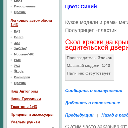
КрАЗ
Цвет: Синий
Иностранные
Прочие
Легковые автомобили
Кузов модели и рама- ме
1:43
Полуприцеп
-пластик
ВАЗ
Волга
Скол краски на кры
ЗАЗ
водительской двер
ЗиС/ЗиЛ
Москвич/ИЖ
Производитель:
Элекон
РАФ
Масштаб модели:
1:43
УАЗ
Škoda
Наличие:
Отсутствует
Иномарки
Прочие
Сообщить о поступлении
Наш Aвтопром
Наши Грузовики
Добавить в отложенные
Тракторы 1:43
Прицепы и аксессуары
Предыдущий
Назад в раз
|
Умелым ручкам
С этим часто заказывают: