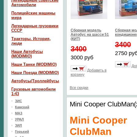
Легендарные советские
Автомобили
Полицейские машины
мира
Легендарные грузовики
СССР
Сборная модель
Сборная м
Автобус на шасси 51
кондиционер
Тракторы. История,
(КИТ)
3400
люди
3400
Наши Автобусы
2750 ру
(MODIMIO)
3000 руб
Наши Танки (MODIMIO)
До
Добавить в
Наши Поезда (MODIMIO)
корзину
Автобусы/Троллейбусы
Все скидки
Грузовые автомобили
1:43
ЗИС
Mini Cooper ClubMan
Камский
МАЗ
Mini Cooper
УРАЛ
ЗИЛ
ClubMan
Горький