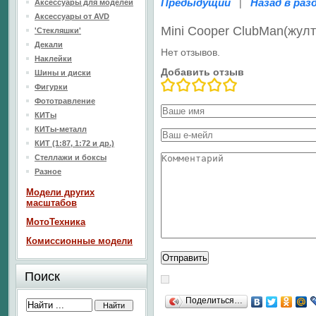
Предыдущий
Назад в раз
|
Аксессуары для моделей
Аксессуары от AVD
Mini Cooper ClubMan(жул
'Стекляшки'
Декали
Нет отзывов.
Наклейки
Добавить отзыв
Шины и диски
Фигурки
Фототравление
КИТы
КИТы-металл
КИТ (1:87, 1:72 и др.)
Стеллажи и боксы
Разное
Модели других
масштабов
МотоТехника
Комиссионные модели
Поиск
Поделиться…