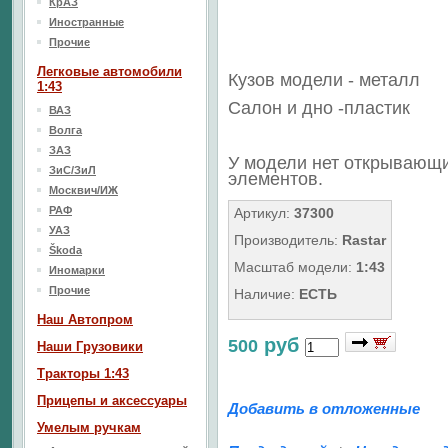
КрАЗ
Иностранные
Прочие
Легковые автомобили
Кузов модели - металл
1:43
Салон и дно -пластик
ВАЗ
Волга
ЗАЗ
У модели нет открывающ
ЗиС/ЗиЛ
элементов.
Москвич/ИЖ
РАФ
Артикул:
37300
УАЗ
Производитель:
Rastar
Škoda
Масштаб модели:
1:43
Иномарки
Прочие
Наличие:
ЕСТЬ
Наш Aвтопром
руб
500
Наши Грузовики
Тракторы 1:43
Прицепы и аксессуары
Добавить в отложенные
Умелым ручкам