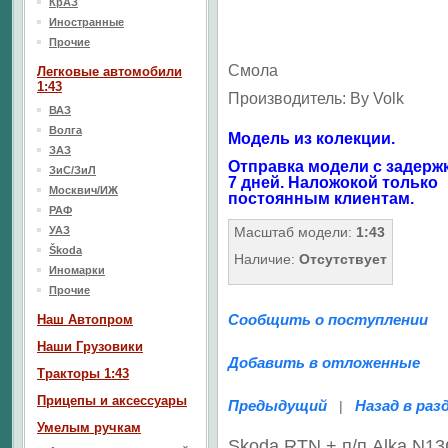
КрАЗ
Иностранные
Прочие
Смола
Легковые автомобили
1:43
Производитель: By Volk
ВАЗ
Волга
Модель из колекции.
ЗАЗ
Отправка модели с задержк
ЗиС/ЗиЛ
7 дней. Наложокой только
Москвич/ИЖ
постоянным клиентам.
РАФ
УАЗ
Масштаб модели:
1:43
Škoda
Наличие:
Отсутствует
Иномарки
Прочие
Сообщить о поступлении
Наш Aвтопром
Наши Грузовики
Добавить в отложенные
Тракторы 1:43
Прицепы и аксессуары
Предыдущий
Назад в раз
|
Умелым ручкам
Skoda RTN + п/п Alka N1