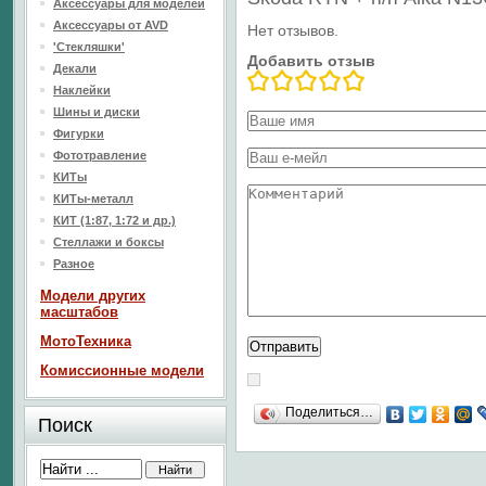
Аксессуары для моделей
Аксессуары от AVD
Нет отзывов.
'Стекляшки'
Добавить отзыв
Декали
Наклейки
Шины и диски
Фигурки
Фототравление
КИТы
КИТы-металл
КИТ (1:87, 1:72 и др.)
Стеллажи и боксы
Разное
Модели других
масштабов
МотоТехника
Комиссионные модели
Поделиться…
Поиск