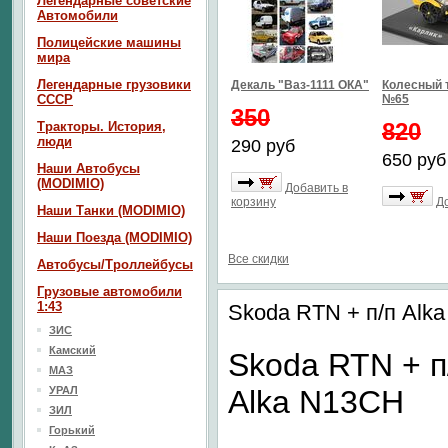
Легендарные советские
Автомобили
Полицейские машины
мира
Легендарные грузовики
Декаль "Ваз-1111 ОКА"
Колесный 
СССР
№65
350
820
Тракторы. История,
люди
290 руб
650 руб
Наши Автобусы
(MODIMIO)
Добавить в
корзину
Д
Наши Танки (MODIMIO)
Наши Поезда (MODIMIO)
Все скидки
Автобусы/Троллейбусы
Грузовые автомобили
1:43
Skoda RTN + п/п Alk
ЗИС
Камский
Skoda RTN + п
МАЗ
УРАЛ
Alka N13CH
ЗИЛ
Горький