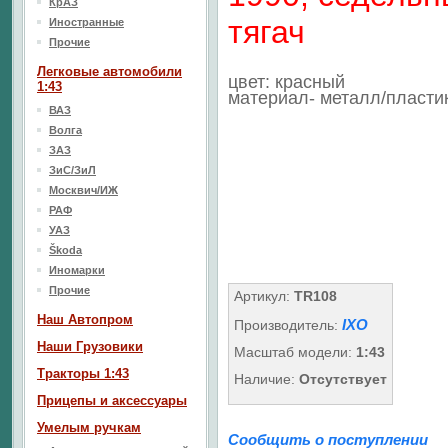
КрАЗ
тягач
Иностранные
Прочие
Легковые автомобили
цвет: красный
1:43
материал- металл/пласти
ВАЗ
Волга
ЗАЗ
ЗиС/ЗиЛ
Москвич/ИЖ
РАФ
УАЗ
Škoda
Иномарки
Прочие
Артикул:
TR108
Наш Aвтопром
IXO
Производитель:
Наши Грузовики
Масштаб модели:
1:43
Тракторы 1:43
Наличие:
Отсутствует
Прицепы и аксессуары
Умелым ручкам
Сообщить о поступлении