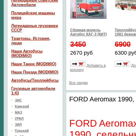
Легендарные советские
Автомобили
Полицейские машины
мира
Легендарные грузовики
СССР
Сборная модель
Троллейбус
Автобус КАГ-3 (КИТ)
1981 бежев
Тракторы. История,
3450
6900
люди
Наши Автобусы
2670 руб
6300 ру
(MODIMIO)
Наши Танки (MODIMIO)
Добавить в
До
корзину
Наши Поезда (MODIMIO)
Автобусы/Троллейбусы
Все скидки
Грузовые автомобили
1:43
FORD Aeromax 1990, 
ЗИС
Камский
МАЗ
УРАЛ
FORD Aeroma
ЗИЛ
Горький
1990, седель