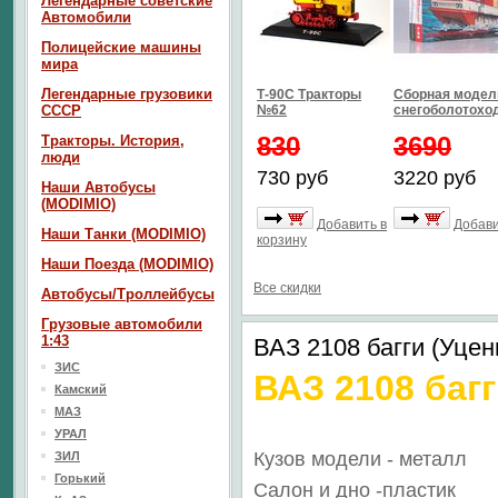
Легендарные советские
Автомобили
Полицейские машины
мира
Легендарные грузовики
Т-90С Тракторы
Сборная модел
СССР
№62
снегоболотоход
830
3690
Тракторы. История,
люди
730 руб
3220 руб
Наши Автобусы
(MODIMIO)
Добавить в
Добави
Наши Танки (MODIMIO)
корзину
Наши Поезда (MODIMIO)
Все скидки
Автобусы/Троллейбусы
Грузовые автомобили
1:43
ВАЗ 2108 багги (Уцен
ЗИС
ВАЗ 2108 баг
Камский
МАЗ
УРАЛ
Кузов модели - металл
ЗИЛ
Горький
Салон
и дно
-пластик