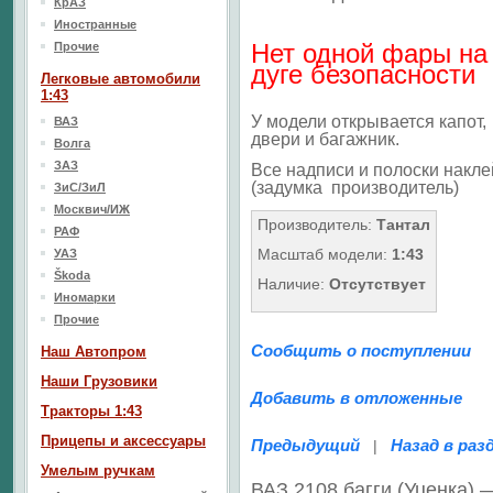
КрАЗ
Иностранные
Нет одной фары на
Прочие
дуге безопасности
Легковые автомобили
1:43
У модели открывается капот,
ВАЗ
двери и багажник.
Волга
ЗАЗ
Все надписи и полоски накле
(задумка
производитель)
ЗиС/ЗиЛ
Москвич/ИЖ
Производитель:
Тантал
РАФ
Масштаб модели:
1:43
УАЗ
Škoda
Наличие:
Отсутствует
Иномарки
Прочие
Сообщить о поступлении
Наш Aвтопром
Наши Грузовики
Добавить в отложенные
Тракторы 1:43
Прицепы и аксессуары
Предыдущий
Назад в раз
|
Умелым ручкам
ВАЗ 2108 багги (Уценка) 