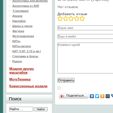
Аксессуары для моделей
Аксессуары от AVD
Нет отзывов.
'Стекляшки'
Добавить отзыв
Декали
Наклейки
Шины и диски
Фигурки
Фототравление
КИТы
КИТы-металл
КИТ (1:87, 1:72 и др.)
Стеллажи и боксы
Разное
Модели других
масштабов
МотоТехника
Комиссионные модели
Поделиться…
Поиск