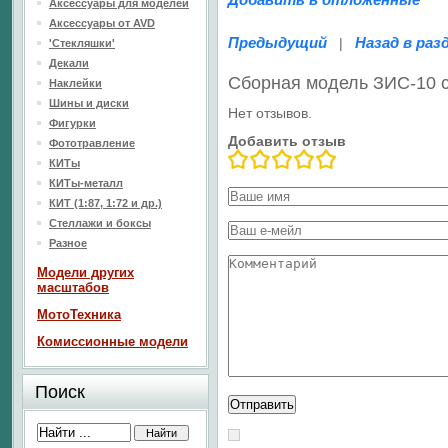
Аксессуары для моделей
Аксессуары от AVD
Предыдущий
Назад в раз
|
'Стекляшки'
Декали
Сборная модель ЗИС-10 
Наклейки
Шины и диски
Нет отзывов.
Фигурки
Добавить отзыв
Фототравление
КИТы
КИТы-металл
КИТ (1:87, 1:72 и др.)
Стеллажи и боксы
Разное
Модели других
масштабов
МотоТехника
Комиссионные модели
Поиск