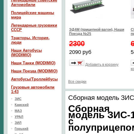
Легендарные советские
Автомобили
Полицейские машины
мира
Легендарные грузовики
СССР
ЭД4М (прицепной вагон), Наши
С
Поезда №25
п
Тракторы. История,
2300
люди
Наши Автобусы
2090 руб
5
(MODIMIO)
Наши Танки (MODIMIO)
Добавить в корзину
к
Наши Поезда (MODIMIO)
Автобусы/Троллейбусы
Все скидки
Грузовые автомобили
1:43
Сборная модель ЗИС-
ЗИС
Камский
Сборная
МАЗ
модель ЗИС-
УРАЛ
с
ЗИЛ
полуприцепо
Горький