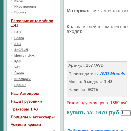
КрАЗ
Иностранные
Материал
- металл+пластик
Прочие
Легковые автомобили
1:43
Краска и клей в комплект не
входят.
ВАЗ
Волга
ЗАЗ
ЗиС/ЗиЛ
Москвич/ИЖ
РАФ
Артикул:
1577AVD
УАЗ
AVD Models
Škoda
Производитель:
Иномарки
Масштаб модели:
1:43
Прочие
Наличие:
ЕСТЬ
Наш Aвтопром
Наши Грузовики
Рекомендуемая цена: 1850 руб
Тракторы 1:43
руб
Купить за: 1670
Прицепы и аксессуары
Умелым ручкам
Добавить в отложенные