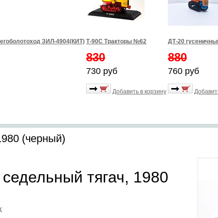
егоболотоход ЗИЛ-4904(КИТ)
Т-90С Тракторы №62
ДТ-20 гусеничны
830
880
730 руб
760 руб
Добавить в корзину
Добавит
1980 (черный)
 седельный тягач, 1980
к