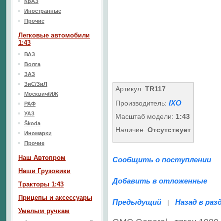
КрАЗ
Иностранные
Прочие
Легковые автомобили
1:43
ВАЗ
Волга
ЗАЗ
ЗиС/ЗиЛ
Артикул:
TR117
Москвич/ИЖ
IXO
Производитель:
РАФ
УАЗ
Масштаб модели:
1:43
Škoda
Наличие:
Отсутствует
Иномарки
Прочие
Наш Aвтопром
Сообщить о поступлении
Наши Грузовики
Добавить в отложенные
Тракторы 1:43
Прицепы и аксессуары
Предыдущий
Назад в раз
|
Умелым ручкам