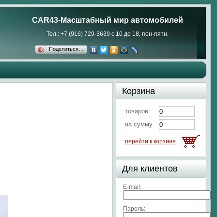
CAR43-Масштабный мир автомобилей
Тел.: +7 (916) 729-3639 с 10 до 18, пон-пятн.
Поделиться…
Корзина
товаров
на сумму
перейти к корзине
Для клиентов
E-mail:
Пароль: