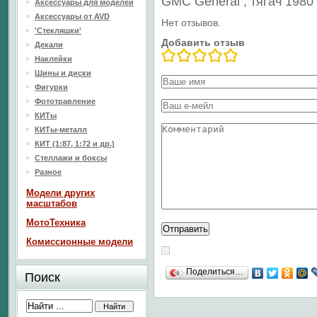
GMC General , тягач 1980
Аксессуары для моделей
Аксессуары от AVD
Нет отзывов.
'Стекляшки'
Добавить отзыв
Декали
Наклейки
Шины и диски
Фигурки
Фототравление
КИТы
КИТы-металл
КИТ (1:87, 1:72 и др.)
Стеллажи и боксы
Разное
Модели других
масштабов
МотоТехника
Комиссионные модели
Поделиться…
Поиск