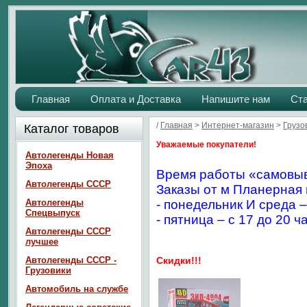
Главная
Оплата и Доставка
Напишите нам
Ст
/
Главная
>
Интернет-магазин
>
Грузо
Каталог товаров
Уважаемые покупатели!
Автолегенды Новая
Эпоха
Время работы «самовыв
Автолегенды СССР
Заказы от м Планерная 
Автолегенды
- понедельник И среда –
Спецвыпуск
- пятница – с 17 до 20 ч
Автолегенды СССР
лучшее
Автолегенды СССР -
Скидки!!!
Грузовики
Автомобиль на службе