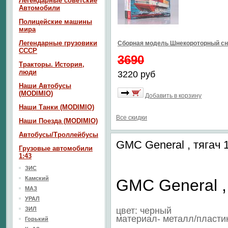
Легендарные советские
Автомобили
Полицейские машины
мира
Легендарные грузовики
Сборная модель Шнекороторный сн
СССР
3690
Тракторы. История,
люди
3220 руб
Наши Автобусы
(MODIMIO)
Добавить в корзину
Наши Танки (MODIMIO)
Все скидки
Наши Поезда (MODIMIO)
Автобусы/Троллейбусы
GMC General , тягач 
Грузовые автомобили
1:43
ЗИС
Камский
GMC General ,
МАЗ
УРАЛ
ЗИЛ
цвет: черный
материал- металл/пласти
Горький