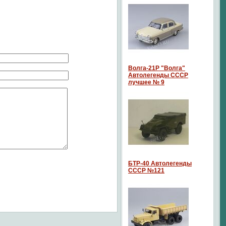
Волга-21P "Волга"
Автолегенды СССР
лучшее № 9
БТР-40 Автолегенды
СССР №121