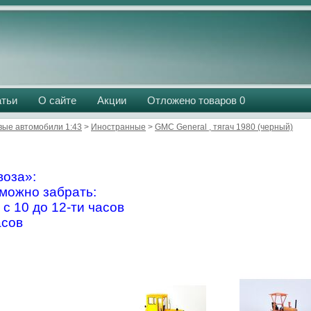
атьи
О сайте
Акции
Отложено товаров
0
вые автомобили 1:43
>
Иностранные
>
GMC General , тягач 1980 (черный)
оза»:
можно забрать:
 с 10 до 12-ти часов
асов