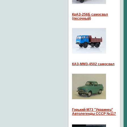
КрАЗ-256Б самосвал
(песочный)
КАЗ-ММЗ-4502 самосвал
Горький-М73 "Украинец"
Автолегенды СССР №117