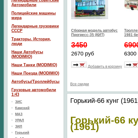
Легендарные советские
Автомобили
Полицейские машины
мира
Легендарные грузовики
СССР
Сборная модель автобус
Тролле
Прогресс-35 (КИТ)
1981 б
Тракторы. История,
3450
690
люди
Наши Автобусы
2670 руб
6300
(MODIMIO)
Наши Танки (MODIMIO)
Добавить в корзину
Наши Поезда (MODIMIO)
Автобусы/Троллейбусы
Все скидки
Грузовые автомобили
1:43
Горький-66 кунг (196
ЗИС
Камский
МАЗ
Горький-66 к
УРАЛ
(1961)
ЗИЛ
Горький