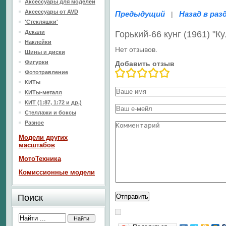
Аксессуары для моделей
Аксессуары от AVD
Предыдущий
Назад в раз
|
'Стекляшки'
Декали
Горький-66 кунг (1961) "
Наклейки
Нет отзывов.
Шины и диски
Фигурки
Добавить отзыв
Фототравление
КИТы
КИТы-металл
КИТ (1:87, 1:72 и др.)
Стеллажи и боксы
Разное
Модели других
масштабов
МотоТехника
Комиссионные модели
Поиск