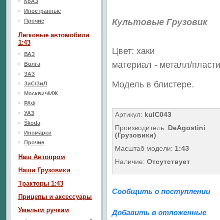
КрАЗ
Иностранные
Культовые Грузовик
Прочие
Легковые автомобили
1:43
Цвет: хаки
ВАЗ
материал - металл/
пласти
Волга
ЗАЗ
Модель в блистере.
ЗиС/ЗиЛ
Москвич/ИЖ
РАФ
УАЗ
Артикул:
kulC043
Škoda
Производитель:
DeAgostini
Иномарки
(Грузовики)
Прочие
Масштаб модели:
1:43
Наш Aвтопром
Наличие:
Отсутствует
Наши Грузовики
Тракторы 1:43
Сообщить о поступлении
Прицепы и аксессуары
Умелым ручкам
Добавить в отложенные