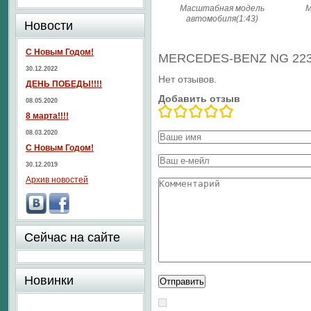
Масштабная модель
М
автомобиля(1:43)
Новости
С Новым Годом!
MERCEDES-BENZ NG 2236 
30.12.2022
Нет отзывов.
ДЕНЬ ПОБЕДЫ!!!!
Добавить отзыв
08.05.2020
8 марта!!!!
08.03.2020
С Новым Годом!
30.12.2019
Архив новостей
Сейчас на сайте
Новинки