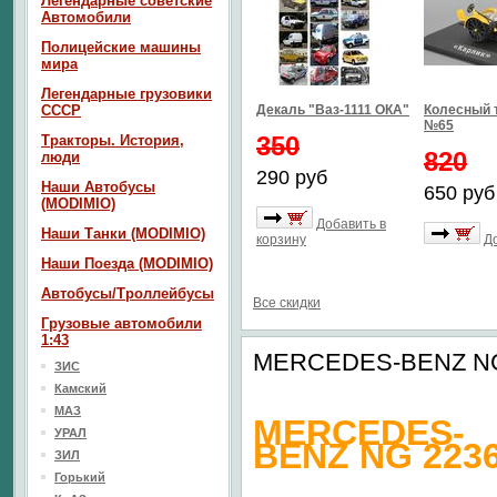
Легендарные советские
Автомобили
Полицейские машины
мира
Легендарные грузовики
СССР
Декаль "Ваз-1111 ОКА"
Колесный 
№65
350
Тракторы. История,
820
люди
290 руб
Наши Автобусы
650 руб
(MODIMIO)
Добавить в
Наши Танки (MODIMIO)
корзину
Д
Наши Поезда (MODIMIO)
Автобусы/Троллейбусы
Все скидки
Грузовые автомобили
1:43
MERCEDES-BENZ NG 2
ЗИС
Камский
МАЗ
MERCEDES-
УРАЛ
BENZ NG 223
ЗИЛ
Горький