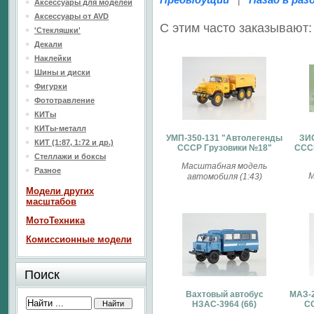
|
Аксессуары для моделей
Аксессуары от AVD
С этим часто заказывают:
'Стекляшки'
Декали
Наклейки
Шины и диски
Фигурки
Фототравление
КИТы
КИТы-металл
УМП-350-131 "Автолегенды
ЗИ
КИТ (1:87, 1:72 и др.)
СССР Грузовики №18"
СССР
Стеллажи и боксы
Масштабная модель
Разное
М
автомобиля (1:43)
Модели других
масштабов
МотоТехника
Комиссионные модели
Поиск
Вахтовый автобус
МАЗ-2
НЗАС-3964 (66)
СС