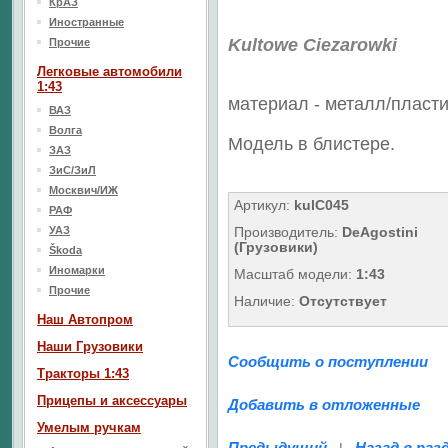
КрАЗ
Иностранные
Kultowe Ciezarowki
Прочие
Легковые автомобили
1:43
материал - металл/
пласти
ВАЗ
Волга
Модель в блистере.
ЗАЗ
ЗиС/ЗиЛ
Москвич/ИЖ
Артикул:
kulC045
РАФ
УАЗ
Производитель:
DeAgostini
(Грузовики)
Škoda
Иномарки
Масштаб модели:
1:43
Прочие
Наличие:
Отсутствует
Наш Aвтопром
Наши Грузовики
Сообщить о поступлении
Тракторы 1:43
Прицепы и аксессуары
Добавить в отложенные
Умелым ручкам
Предыдущий
Назад в раз