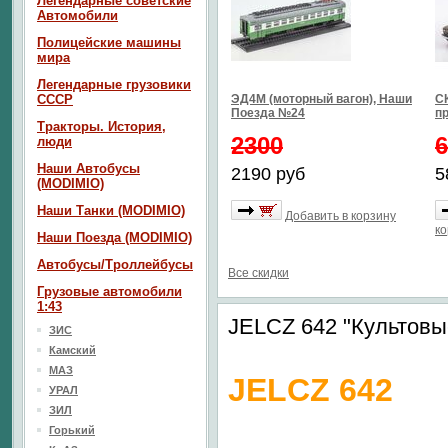
Легендарные советские
Автомобили
Полицейские машины
мира
Легендарные грузовики
СССР
ЭД4М (моторный вагон), Наши
СК
Поезда №24
п
Тракторы. История,
2300
6
люди
Наши Автобусы
2190 руб
5
(MODIMIO)
Наши Танки (MODIMIO)
Добавить в корзину
ко
Наши Поезда (MODIMIO)
Автобусы/Троллейбусы
Все скидки
Грузовые автомобили
1:43
JELCZ 642 "Культовы
ЗИС
Камский
МАЗ
JELCZ 642
УРАЛ
ЗИЛ
Горький