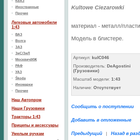
КрАЗ
Kultowe Ciezarowki
Иностранные
Прочие
Легковые автомобили
материал - металл/
пласти
1:43
ВАЗ
Модель в блистере.
Волга
ЗАЗ
ЗиС/ЗиЛ
Артикул:
kulC046
Москвич/ИЖ
Производитель:
DeAgostini
РАФ
(Грузовики)
УАЗ
Škoda
Масштаб модели:
1:43
Иномарки
Наличие:
Отсутствует
Прочие
Наш Aвтопром
Сообщить о поступлении
Наши Грузовики
Тракторы 1:43
Добавить в отложенные
Прицепы и аксессуары
Предыдущий
Назад в раз
|
Умелым ручкам