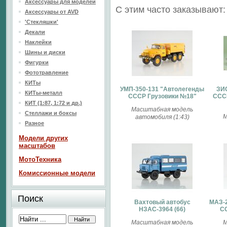
Аксессуары для моделей
С этим часто заказывают:
Аксессуары от AVD
'Стекляшки'
Декали
Наклейки
Шины и диски
Фигурки
Фототравление
КИТы
УМП-350-131 "Автолегенды
ЗИ
КИТы-металл
СССР Грузовики №18"
СССР
КИТ (1:87, 1:72 и др.)
Масштабная модель
Стеллажи и боксы
М
автомобиля (1:43)
Разное
Модели других
масштабов
МотоТехника
Комиссионные модели
Поиск
Вахтовый автобус
МАЗ-2
НЗАС-3964 (66)
СС
Масштабная модель
М