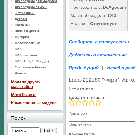
Аксессуары для моделей
Производитель:
DeAgostini
Аксессуары от AVD
'Стекляшки'
Масштаб модели:
1:43
Декали
Наличие:
Отсутствует
Наклейки
Шины и диски
Фигурки
Сообщить о поступлении
Фототравление
КИТы
Добавить в отложенные
КИТы-металл
КИТ (1:87, 1:72 и др.)
Предыдущий
Назад в раз
Стеллажи и боксы
|
Разное
Lada-212180 "Фора", Ав
Модели других
масштабов
Нет отзывов.
МотоТехника
Добавить отзыв
Комиссионные модели
Поиск