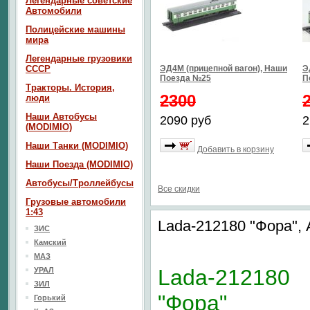
Легендарные советские
Автомобили
Полицейские машины
мира
Легендарные грузовики
СССР
ЭД4М (прицепной вагон), Наши
Э
Поезда №25
П
Тракторы. История,
2300
люди
Наши Автобусы
2090 руб
2
(MODIMIO)
Наши Танки (MODIMIO)
Добавить в корзину
Наши Поезда (MODIMIO)
Автобусы/Троллейбусы
Все скидки
Грузовые автомобили
1:43
Lada-212180 "Фора",
ЗИС
Камский
МАЗ
Lada-212180
УРАЛ
ЗИЛ
"Фора"
Горький