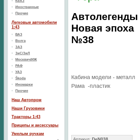
КрАЗ
Иностранные
Автолегенды
Прочие
Легковые автомобили
Новая эпоха
1:43
ВАЗ
№38
Волга
ЗАЗ
ЗиС/ЗиЛ
Москвич/ИЖ
РАФ
УАЗ
Кабина модели - металл
Škoda
Иномарки
Рама
-пластик
Прочие
Наш Aвтопром
Наши Грузовики
Тракторы 1:43
Прицепы и аксессуары
Умелым ручкам
Артикул:
DeN038