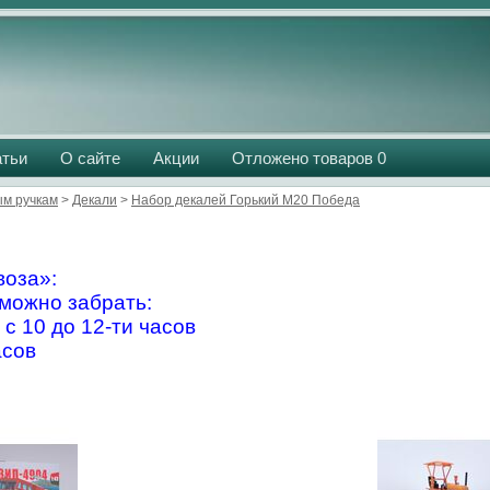
атьи
О сайте
Акции
Отложено товаров
0
м ручкам
>
Декали
>
Набор декалей Горький М20 Победа
оза»:
можно забрать:
 с 10 до 12-ти часов
асов