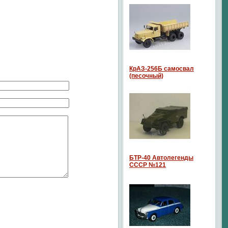
КрАЗ-256Б самосвал
(песочный)
БТР-40 Автолегенды
СССР №121