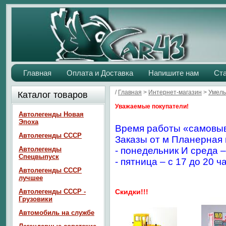
Главная
Оплата и Доставка
Напишите нам
Ст
/
Главная
>
Интернет-магазин
>
Умелы
Каталог товаров
Уважаемые покупатели!
Автолегенды Новая
Эпоха
Время работы «самовыв
Автолегенды СССР
Заказы от м Планерная 
Автолегенды
- понедельник И среда –
Спецвыпуск
- пятница – с 17 до 20 ч
Автолегенды СССР
лучшее
Автолегенды СССР -
Скидки!!!
Грузовики
Автомобиль на службе