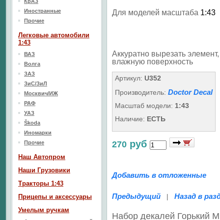
КрАЗ
Иностранные
Для моделей масштаба
1:43
Прочие
Легковые автомобили
1:43
Аккуратно вырезать элемент, 
ВАЗ
влажную поверхность
Волга
ЗАЗ
Артикул:
U352
ЗиС/ЗиЛ
Doctor Decal
Производитель:
Москвич/ИЖ
РАФ
Масштаб модели:
1:43
УАЗ
Наличие:
ЕСТЬ
Škoda
Иномарки
руб
Прочие
270
Наш Aвтопром
Наши Грузовики
Добавить в отложенные
Тракторы 1:43
Предыдущий
Назад в раз
|
Прицепы и аксессуары
Умелым ручкам
Набор декалей Горький 