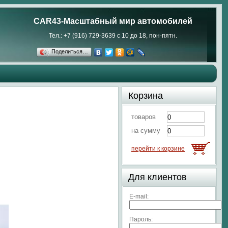
CAR43-Масштабный мир автомобилей
Тел.: +7 (916) 729-3639 с 10 до 18, пон-пятн.
Поделиться…
Корзина
товаров
на сумму
перейти к корзине
Для клиентов
E-mail:
Пароль: