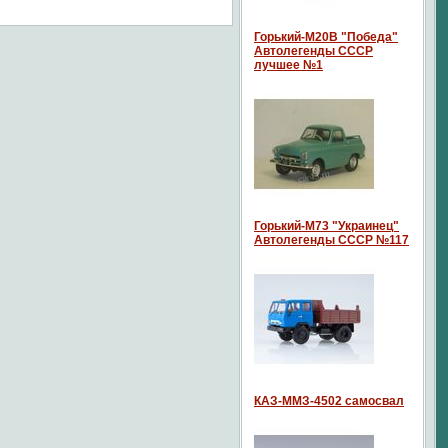
Горький-М20В "Победа"
Автолегенды СССР
лучшее №1
Горький-М73 "Украинец"
Автолегенды СССР №117
КАЗ-ММЗ-4502 самосвал