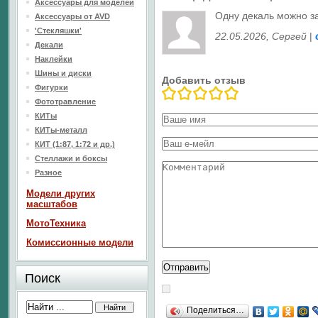
Аксессуары для моделей
Одну декаль можно з
Аксессуары от AVD
'Стекляшки'
22.05.2026
, Сергей
|
Декали
Наклейки
Шины и диски
Добавить отзыв
Фигурки
Фототравление
КИТы
КИТы-металл
КИТ (1:87, 1:72 и др.)
Стеллажи и боксы
Разное
Модели других
масштабов
МотоТехника
Комиссионные модели
Поиск
Поделиться…