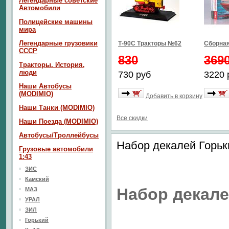
Легендарные советские
Автомобили
Полицейские машины
мира
Легендарные грузовики
Т-90С Тракторы №62
Сборная
СССР
830
369
Тракторы. История,
люди
730 руб
3220 
Наши Автобусы
(MODIMIO)
Добавить в корзину
Наши Танки (MODIMIO)
Все скидки
Наши Поезда (MODIMIO)
Автобусы/Троллейбусы
Набор декалей Горь
Грузовые автомобили
1:43
ЗИС
Камский
Набор декале
МАЗ
УРАЛ
ЗИЛ
Горький