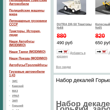
Легендарные советские
Автомобили
Полицейские машины
мира
Легендарные грузовики
СССР
DUTRA DR-50 Тракторы
Колесный 
№68
№65
Тракторы. История,
880
820
люди
Наши Автобусы
490 руб
650 ру
(MODIMIO)
Наши Танки (MODIMIO)
Добавить в
корзину
Наши Поезда (MODIMIO)
Автобусы/Троллейбусы
Все скидки
Грузовые автомобили
1:43
Набор декалей Горьки
ЗИС
Камский
МАЗ
УРАЛ
ЗИЛ
Набор декал
Горький
Горький, заб