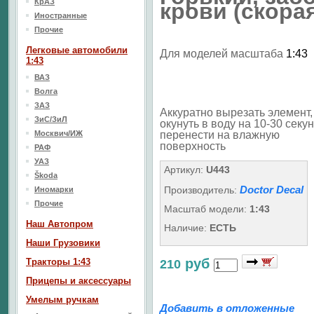
КрАЗ
крови (скора
Иностранные
Прочие
Легковые автомобили
Для моделей масштаба
1:43
1:43
ВАЗ
Волга
ЗАЗ
Аккуратно вырезать элемент,
ЗиС/ЗиЛ
окунуть в воду на 10-30 секун
Москвич/ИЖ
перенести на влажную
поверхность
РАФ
УАЗ
Артикул:
U443
Škoda
Doctor Decal
Производитель:
Иномарки
Прочие
Масштаб модели:
1:43
Наш Aвтопром
Наличие:
ЕСТЬ
Наши Грузовики
руб
Тракторы 1:43
210
Прицепы и аксессуары
Умелым ручкам
Добавить в отложенные