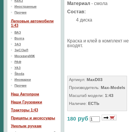
КрАЗ
Материал
- смола
Иностранные
Состав:
Прочие
4 диска
Легковые автомобили
1:43
ВАЗ
Волга
Краска и клей в комплект не
ЗАЗ
входят.
ЗиС/ЗиЛ
Москвич/ИЖ
РАФ
УАЗ
Škoda
Артикул:
МaxD03
Иномарки
Прочие
Производитель:
Max-Models
Наш Aвтопром
Масштаб модели:
1:43
Наши Грузовики
Наличие:
ЕСТЬ
Тракторы 1:43
руб
Прицепы и аксессуары
180
Умелым ручкам