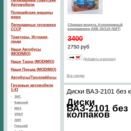
Легендарные советские
Автомобили
Полицейские машины
мира
Легендарные грузовики
Сборная модель Аэродромный
СССР
кондиционер АКВ-30/120 (КИТ)
3400
Тракторы. История,
люди
2750 руб
Наши Автобусы
(MODIMIO)
Добавить в корзину
Наши Танки (MODIMIO)
Наши Поезда (MODIMIO)
Все скидки
Автобусы/Троллейбусы
Грузовые автомобили
1:43
Диски ВАЗ-2101 без 
ЗИС
Диски
Камский
ВАЗ-2101 без
МАЗ
колпаков
УРАЛ
ЗИЛ
Горький