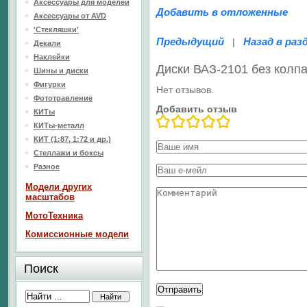
Аксессуары для моделей
Добавить в отложенные
Аксессуары от AVD
'Стекляшки'
Предыдущий
Назад в раз
|
Декали
Наклейки
Диски ВАЗ-2101 без колп
Шины и диски
Фигурки
Нет отзывов.
Фототравление
Добавить отзыв
КИТы
КИТы-металл
КИТ (1:87, 1:72 и др.)
Стеллажи и боксы
Разное
Модели других
масштабов
МотоТехника
Комиссионные модели
Поиск