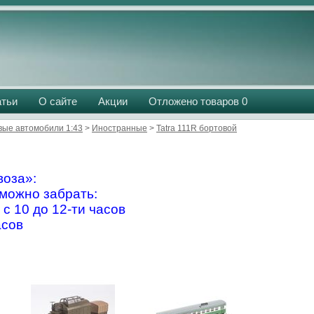
атьи
О сайте
Акции
Отложено товаров
0
вые автомобили 1:43
>
Иностранные
>
Tatra 111R бортовой
оза»:
можно забрать:
 с 10 до 12-ти часов
асов