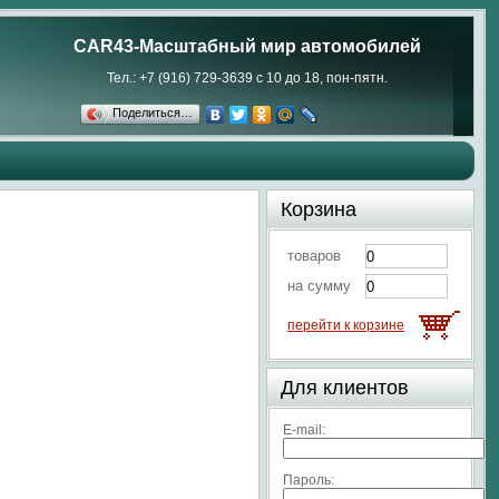
CAR43-Масштабный мир автомобилей
Тел.: +7 (916) 729-3639 с 10 до 18, пон-пятн.
Поделиться…
Корзина
товаров
на сумму
перейти к корзине
Для клиентов
E-mail:
Пароль: