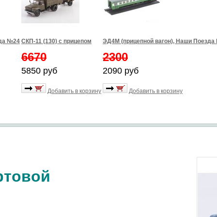
зда №24
СКП-11 (130) с прицепом
ЭД4М (прицепной вагон), Наши Поезда
6670
2300
5850 руб
2090 руб
Добавить в корзину
Добавить в корзину
ортовой