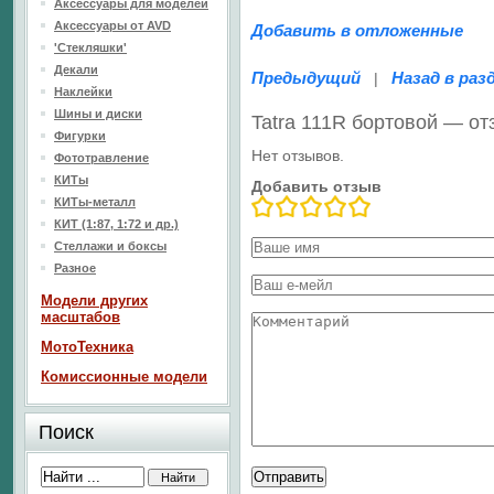
Аксессуары для моделей
Аксессуары от AVD
Добавить в отложенные
'Стекляшки'
Декали
Предыдущий
Назад в раз
|
Наклейки
Шины и диски
Tatra 111R бортовой — о
Фигурки
Нет отзывов.
Фототравление
КИТы
Добавить отзыв
КИТы-металл
КИТ (1:87, 1:72 и др.)
Стеллажи и боксы
Разное
Модели других
масштабов
МотоТехника
Комиссионные модели
Поиск