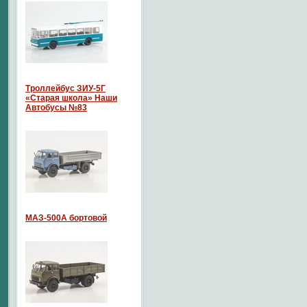
Троллейбус ЗИУ-5Г
«Старая школа» Наши
Автобусы №83
МАЗ-500А бортовой