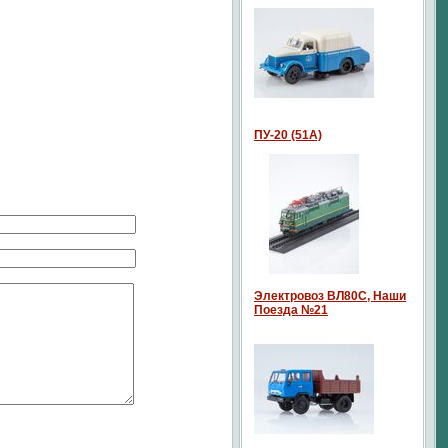
ПУ-20 (51А)
Электровоз ВЛ80С, Наши
Поезда №21