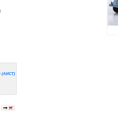
к
 (АИСТ)