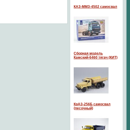
КАЗ-ММЗ-4502 самосвал
Сборная модель
Камский-6460 тягач (КИТ)
КрАЗ-256Б самосвал
(песочный)