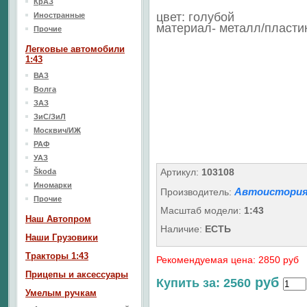
КрАЗ
цвет: голубой
Иностранные
материал- металл/пласти
Прочие
Легковые автомобили
1:43
ВАЗ
Волга
ЗАЗ
ЗиС/ЗиЛ
Москвич/ИЖ
РАФ
УАЗ
Артикул:
103108
Škoda
Иномарки
Автоистория
Производитель:
Прочие
Масштаб модели:
1:43
Наш Aвтопром
Наличие:
ЕСТЬ
Наши Грузовики
Тракторы 1:43
Рекомендуемая цена: 2850 руб
Прицепы и аксессуары
руб
Купить за: 2560
Умелым ручкам