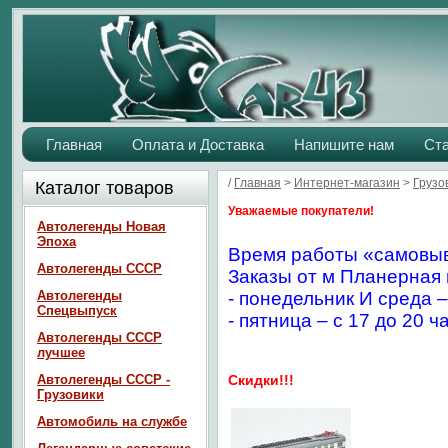
Главная
Оплата и Доставка
Напишите нам
Ст
/
Главная
>
Интернет-магазин
>
Грузо
Каталог товаров
Уважаемые покупатели!
Автолегенды Новая
Эпоха
Время работы «самовыв
Автолегенды СССР
Заказы от м Планерная 
Автолегенды
- понедельник И среда –
Спецвыпуск
- пятница – с 17 до 20 ч
Автолегенды СССР
лучшее
Автолегенды СССР -
Скидки!!!
Грузовики
Автомобиль на службе