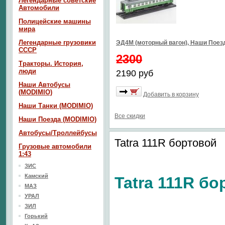
Легендарные советские
Автомобили
Полицейские машины
мира
Легендарные грузовики
ЭД4М (моторный вагон), Наши Пое
СССР
2300
Тракторы. История,
люди
2190 руб
Наши Автобусы
(MODIMIO)
Добавить в корзину
Наши Танки (MODIMIO)
Все скидки
Наши Поезда (MODIMIO)
Автобусы/Троллейбусы
Tatra 111R бортовой
Грузовые автомобили
1:43
ЗИС
Камский
Tatra 111R б
МАЗ
УРАЛ
ЗИЛ
Горький