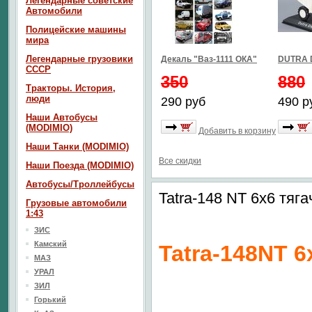
Легендарные советские
Автомобили
Полицейские машины
мира
Легендарные грузовики
Декаль "Ваз-1111 ОКА"
DUTRA 
СССР
350
880
Тракторы. История,
люди
290 руб
490 р
Наши Автобусы
(MODIMIO)
Добавить в корзину
Наши Танки (MODIMIO)
Все скидки
Наши Поезда (MODIMIO)
Автобусы/Троллейбусы
Tatra-148 NT 6x6 тяг
Грузовые автомобили
1:43
ЗИС
Камский
Tatra-148NT 
МАЗ
УРАЛ
ЗИЛ
Горький