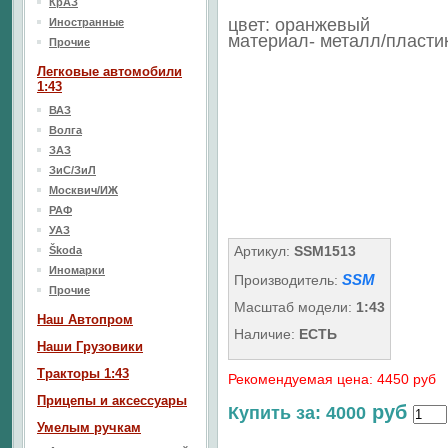
КрАЗ
цвет: оранжевый
Иностранные
материал- металл/пласти
Прочие
Легковые автомобили
1:43
ВАЗ
Волга
ЗАЗ
ЗиС/ЗиЛ
Москвич/ИЖ
РАФ
УАЗ
Артикул:
SSM1513
Škoda
Иномарки
SSM
Производитель:
Прочие
Масштаб модели:
1:43
Наш Aвтопром
Наличие:
ЕСТЬ
Наши Грузовики
Тракторы 1:43
Рекомендуемая цена: 4450 руб
Прицепы и аксессуары
руб
Купить за: 4000
Умелым ручкам