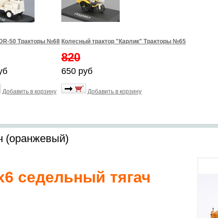
DR-50 Тракторы №68
Колесный трактор "Карлик" Тракторы №65
820
уб
650 руб
Добавить в корзину
Добавить в корзину
ач (оранжевый)
6x6 седельный тягач