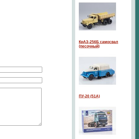
КрАЗ-256Б самосвал
(песочный)
ПУ-20 (51А)