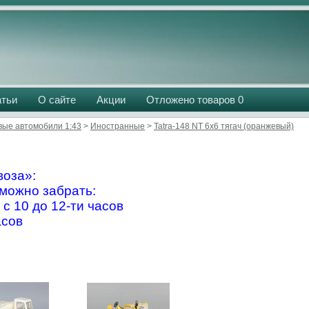
атьи
О сайте
Акции
Отложено товаров
0
вые автомобили 1:43
>
Иностранные
>
Tatra-148 NT 6x6 тягач (оранжевый)
оза»:
можно забрать:
 с 10 до 12-ти часов
асов