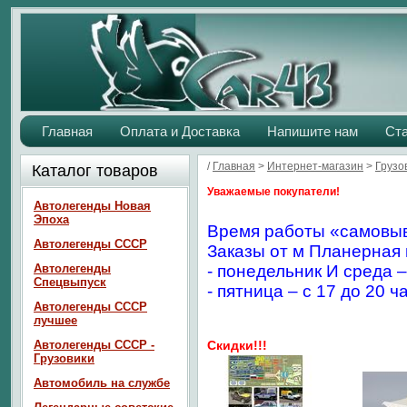
Главная
Оплата и Доставка
Напишите нам
Ст
/
Главная
>
Интернет-магазин
>
Грузо
Каталог товаров
Уважаемые покупатели!
Автолегенды Новая
Эпоха
Время работы «самовыв
Автолегенды СССР
Заказы от м Планерная 
Автолегенды
- понедельник И среда –
Спецвыпуск
- пятница – с 17 до 20 ч
Автолегенды СССР
лучшее
Автолегенды СССР -
Скидки!!!
Грузовики
Автомобиль на службе