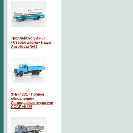
Троллейбус ЗИУ-5Г
«Старая школа» Наши
Автобусы №83
ЗИЛ-4331 «Полное
обновление»
Легендарные грузовики
СССР №125