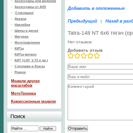
Аксессуары для моделей
Аксессуары от AVD
Добавить в отложенные
'Стекляшки'
Декали
Предыдущий
Назад в раз
|
Наклейки
Шины и диски
Tatra-148 NT 6x6 тягач (
Фигурки
Нет отзывов.
Фототравление
КИТы
Добавить отзыв
КИТы-металл
КИТ (1:87, 1:72 и др.)
Стеллажи и боксы
Разное
Модели других
масштабов
МотоТехника
Комиссионные модели
Поиск