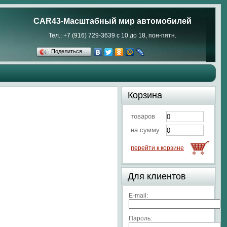
CAR43-Масштабный мир автомобилей
Тел.: +7 (916) 729-3639 с 10 до 18, пон-пятн.
Поделиться…
Корзина
товаров
на сумму
перейти к корзине
Для клиентов
E-mail:
Пароль: