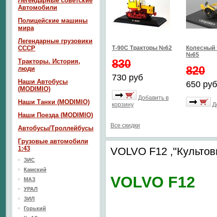
Легендарные советские
Автомобили
Полицейские машины
мира
Легендарные грузовики
СССР
Т-90С Тракторы №62
Колесный 
№65
830
Тракторы. История,
820
люди
730 руб
Наши Автобусы
650 руб
(MODIMIO)
Добавить в
Наши Танки (MODIMIO)
корзину
Д
Наши Поезда (MODIMIO)
Все скидки
Автобусы/Троллейбусы
Грузовые автомобили
1:43
VOLVO F12 ,"Культов
ЗИС
Камский
VOLVO F12
МАЗ
УРАЛ
ЗИЛ
Горький