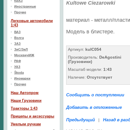
КрАЗ
Kultowe Ciezarowki
Иностранные
Прочие
материал - металл/
пласти
Легковые автомобили
1:43
Модель в блистере.
ВАЗ
Волга
ЗАЗ
Артикул:
kulC054
ЗиС/ЗиЛ
Москвич/ИЖ
Производитель:
DeAgostini
РАФ
(Грузовики)
УАЗ
Масштаб модели:
1:43
Škoda
Наличие:
Отсутствует
Иномарки
Прочие
Наш Aвтопром
Сообщить о поступлении
Наши Грузовики
Добавить в отложенные
Тракторы 1:43
Прицепы и аксессуары
Предыдущий
Назад в раз
|
Умелым ручкам