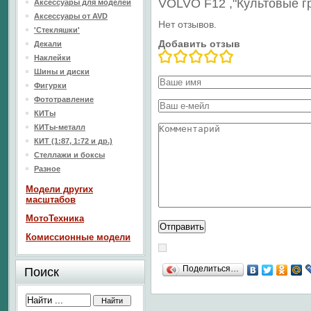
VOLVO F12 ,"Культовые г
Аксессуары для моделей
Аксессуары от AVD
Нет отзывов.
'Стекляшки'
Добавить отзыв
Декали
Наклейки
Шины и диски
Фигурки
Фототравление
КИТы
КИТы-металл
КИТ (1:87, 1:72 и др.)
Стеллажи и боксы
Разное
Модели других
масштабов
МотоТехника
Комиссионные модели
Поделиться…
Поиск