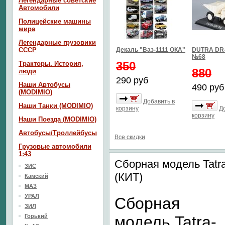
Легендарные советские
Автомобили
Полицейские машины
мира
Легендарные грузовики
СССР
Декаль "Ваз-1111 ОКА"
DUTRA DR-
№68
350
Тракторы. История,
880
люди
290 руб
Наши Автобусы
490 руб
(MODIMIO)
Добавить в
Наши Танки (MODIMIO)
корзину
Д
корзину
Наши Поезда (MODIMIO)
Автобусы/Троллейбусы
Все скидки
Грузовые автомобили
1:43
Сборная модель Tatr
ЗИС
(КИТ)
Камский
МАЗ
УРАЛ
Сборная
ЗИЛ
Горький
модель Tatra-