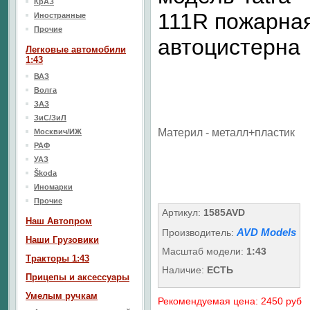
КрАЗ
111R пожарна
Иностранные
Прочие
автоцистерна
Легковые автомобили
1:43
ВАЗ
Волга
ЗАЗ
ЗиС/ЗиЛ
Материл - металл+пластик
Москвич/ИЖ
РАФ
УАЗ
Škoda
Иномарки
Прочие
Артикул:
1585AVD
Наш Aвтопром
AVD Models
Производитель:
Наши Грузовики
Масштаб модели:
1:43
Тракторы 1:43
Наличие:
ЕСТЬ
Прицепы и аксессуары
Умелым ручкам
Рекомендуемая цена: 2450 руб